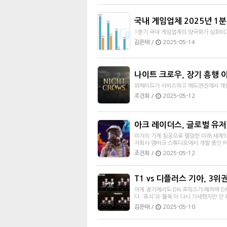
국내 게임업체 2025년 1
1분기 국내 게임업계의 양극화가 심화되고
김은태 /
2025-05-14
나이트 크로우, 장기 흥행 
위메이드가 서비스하고 매드엔진에서 개발
조건희 /
2025-05-12
아크 레이더스, 글로벌 유저
미지의 기계 침공으로 멸망한 미래 세계의
자회사 엠바크 스튜디오에서 개발 중인 PvP
조건희 /
2025-05-12
T1 vs 디플러스 기아, 3
어제 경기에서도 DN 프릭스가 패하며 DN
다. ‘표식’과 ‘불독’이 다시 가세했지만 안
김은태 /
2025-05-10