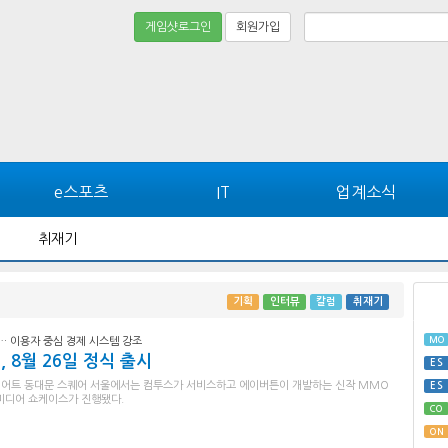
게임샷로그인
회원가입
e스포츠
IT
업계소식
취재기
기획
인터뷰
칼럼
취재기
MO
에… 이용자 중심 경제 시스템 강조
, 8월 26일 정식 출시
ES
 메리어트 동대문 스퀘어 서울에서는 컴투스가 서비스하고 에이버튼이 개발하는 신작 MMO
ES
의 미디어 쇼케이스가 진행됐다.
CO
ON