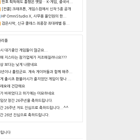
판호 획득해도 흥행은 옛말… K-게임, 중국서...
[컨콜] 크래프톤, 게임스컴에서 신작 5종 공개
HP OmniStudio X, 사무용 올인원의 한...
검은사막, 신규 클래스·최종장·최대레벨 등...
사리플
시 대기중인 게임들이 많군요...
해 지스타는 참가업체가 저조해질려나요???
상 보다는 낮게 나왔네요
6년이나 흘렀군요. 계속 게이머들과 함께 해주...
게 출시초 환불러시가 줄지었던 게임이 맞나 ...
래오래 건강해요
가 바뀌었다고 하기에는 미묘하네요
임샷 창간 26주년을 축하드립니다.
간 26주년 저도 진심으로 축하드립니다...^^
간 26년 진심으로 축하드립니다.
알립니다