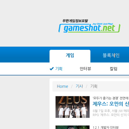
블록체인
게임
기획
인터뷰
칼럼
Home
기사
기획
‘모두가 즐기는 경쟁’ 전면
제우스: 오만의 신
8월 7일 오후, 서울 JW
RPG ‘제우스: 오만의 신’
12.1 개발자 인터뷰