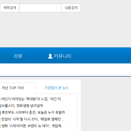
제목검색
내용검색
리뷰
커뮤니티
지난 TOP 기사
가장많이 본 뉴스
어딘가 비어있는 '쪽대본'의 느낌, '히간:이...
kt롤스터, 한화생명 넘어설까
후반부도 시작부터 혼전, 오늘은 누가 웃을까
전설의 '시작'을 다시 쓰다, '헤일로:캠페인 ...
영화 '스파이더맨: 브랜드 뉴 데이', 게임에...