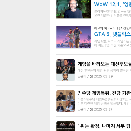
WoW 12.1, '
블리자드엔터테인먼트는 월드 
오전 개발자 인터뷰를 진행했
예고의 예고로도 12시간만에
GTA 6, 넷플
지난 6일, 락스타 게임즈는 
이 지난 7일 오전 기준으로 
게임을 바라보는 대선후보
대선 후보들의 게임 관련 공약이 발표된 
김은태 /
2025-05-29
민주당 게임특위, 전담 기관
더불어민주당 게임특별위원회가 27일, 
이후 마련한 게임 정책을 발표했다. 게임 질
김은태 /
2025-05-27
1위는 확정, 나머지 서부 