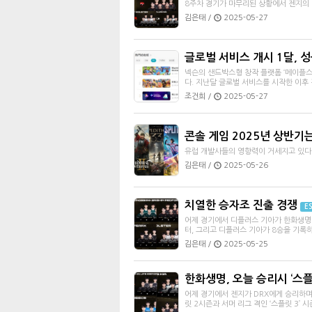
8주차 경기가 마무리된 상황에서 젠지의 
김은태 /
2025-05-27
글로벌 서비스 개시 1달, 
넥슨의 샌드박스형 창작 플랫폼 ‘메이플스
다. 지난달 글로벌 서비스를 시작한 이후 
조건희 /
2025-05-27
콘솔 게임 2025년 상반기
유럽 개발사들의 영향력이 거세지고 있다.
김은태 /
2025-05-26
치열한 승자조 진출 경쟁
E
어제 경기에서 디플러스 기아가 한화생명
터, 그리고 디플러스 기아가 8승을 기록
김은태 /
2025-05-25
한화생명, 오늘 승리시 ‘스플
어제 경기에서 젠지가 DRX에게 승리하며
릿 2시즌과 서머 리그 격인 ‘스플릿 3’ 