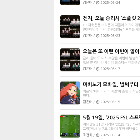
김은태 /
2025-05-24
젠지, 오늘 승리시 ‘스플릿 2
OK저축은행 브리온이 디플러스 기아에게
만들어낸 팀이자, 한화생명e스포츠를 제외한
김은태 /
2025-05-23
오늘은 또 어떤 이변이 일
근래 들어 또 다시 수많은 이변이 발생하
했을 뿐 아니라 케이티 롤스터는 한화생
김은태 /
2025-05-17
마비노기 모바일, 벌써부터
넥슨의 '마비노기 모바일'이 흥행과 게임
있다.
김은태 /
2025-05-15
5월 19일, ‘2025 FSL 스
지난 3월 31일 시작된 ‘2025 FSL 스프링(
프링)’에서 누구도 예상치 못한 이변들이 
조건희 /
2025-05-14