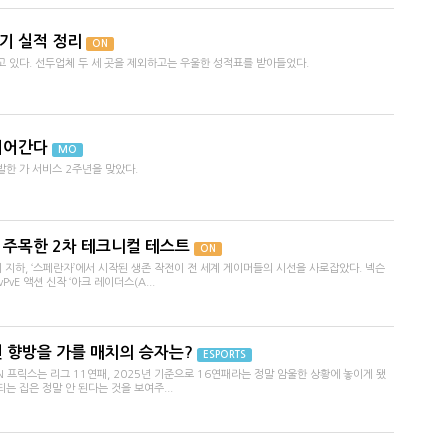
분기 실적 정리
ON
 있다. 선두업체 두 세 곳을 제외하고는 우울한 성적표를 받아들었다.
이어간다
MO
한 가 서비스 2주년을 맞았다.
 주목한 2차 테크니컬 테스트
ON
 지하, ‘스페란자’에서 시작된 생존 작전이 전 세계 게이머들의 시선을 사로잡았다. 넥슨
vE 액션 신작 ‘아크 레이더스(A...
위권 향방을 가를 매치의 승자는?
ESPORTS
 프릭스는 리그 11연패, 2025년 기준으로 16연패라는 정말 암울한 상황에 놓이게 됐
 되는 집은 정말 안 된다는 것을 보여주...