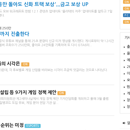
ON
영웅만 돌아도 신화 트랙 보상'...금고 보상 UP
ON
오브 워크래프트:한밤 12.1 콘텐츠 업데이트 '울라텍의 저주' 업데이트를 앞두고 7일
다.
PC
ON
 250만
릭스까지 진출한다
기
공식 유튜브 채널을 통해 25초 분량의 신규 티저 영상을 게시했다. 게시로부터 약 12시간
벌써 조회수가 250만회, 좋아요 24만회를 기록하며 또 다시 GTA6의...
출
올
예
들의 시각은
ON
2
가운데, 각 후보별로 게임 산업을 바라보는 시각이 조금씩 엇갈리는 것으로 나타났다.
이
오
뭔
설립 등 9가지 게임 정책 제안
ON
게
국회의원회관 제2세미나실에서 게임 정책 제안 기자간담회를 개최하고 올해 3월 출범
창
병코드 도입 유보, 게임 분야 전담 기관 설...
창
팀 순위는 미정
ESPORTS