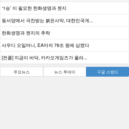
‘1승’ 이 필요한 한화생명과 젠지
동서양에서 극찬받는 붉은사막, 대한민국게...
한화생명과 젠지의 추락
사우디 오일머니, EA마저 78조 원에 삼켰다
[컨콜] 지금이 바닥, 카카오게임즈가 올라...
주요뉴스
뉴스 투데이
구글 스탠드