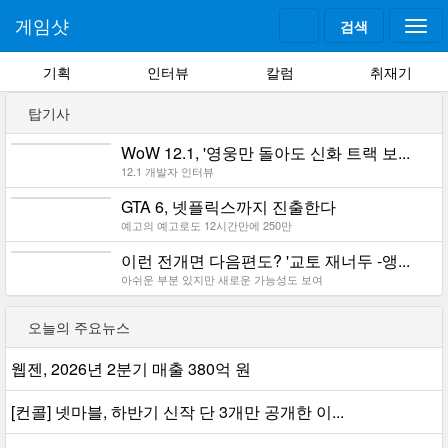
게임샷
검색
Togg
navi
기획
인터뷰
칼럼
취재기
탑기사
WoW 12.1, '영웅만 돌아도 신화 트랙 보...
12.1 개발자 인터뷰
GTA 6, 넷플릭스까지 진출한다
예고의 예고로도 12시간만에 250만
이런 전개면 다음편도? '교토 재너두 -앵...
아쉬운 부분 있지만 새로운 가능성도 보여
오늘의 주요뉴스
웹젠, 2026년 2분기 매출 380억 원
[컨콜] 넷마블, 하반기 신작 단 3개만 공개한 이...