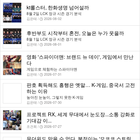
kt롤스터, 한화생명 넘어설까
8월 2일 LCK 정규 시즌 경기 분석
김은태 /
2026-08-02
후반부도 시작부터 혼전, 오늘은 누가 웃을까
8월 1일 LCK 정규 시즌 경기 분석
김은태 /
2026-08-01
영화 '스파이더맨: 브랜드 뉴 데이', 게임에서 만난
다
게임으로 체험하는 스파이더맨
김은태 /
2026-07-31
판호 획득해도 흥행은 옛말… K-게임, 중국서 고전
하는 이유
높아진 눈높이, 그렇지 못한 K-게임
김은태 /
2026-07-30
프로젝트 RX, 세계 무대에서 눈도장...소통 강화로
기대감 이...
조건희 /
2026-07-27
무더위도 막을 수 없다, 북적이는 '모코코 스트릿