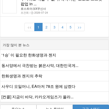
팝업 in ...
로스트아크X무신사
조건희 /
2026-07-24
<<
1
2
3
4
5
>>
가장 많이 본 뉴스
‘1승’ 이 필요한 한화생명과 젠지
동서양에서 극찬받는 붉은사막, 대한민국게...
한화생명과 젠지의 추락
사우디 오일머니, EA마저 78조 원에 삼켰다
[컨콜] 지금이 바닥, 카카오게임즈가 올라...
주요뉴스
뉴스 투데이
구글 스탠드