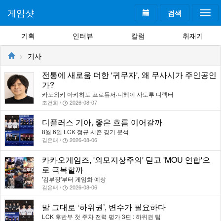
게임샷
검색
Togg
navi
기획
인터뷰
칼럼
취재기
기사
전통에 새로움 더한 '귀무자', 왜 무사시가 주인공인
가?
카도와키 아키히토 프로듀서·니헤이 사토루 디렉터
조건희 /
2026-08-07
디플러스 기아, 좋은 흐름 이어갈까
8월 6일 LCK 정규 시즌 경기 분석
김은태 /
2026-08-06
카카오게임즈, '외모지상주의' 딛고 'MOU 연합'으
로 극복할까
'김부장'부터 게임화 예상
김은태 /
2026-08-06
말 그대로 ‘하위권’, 변수가 필요하다
LCK 후반부 첫 주차 전력 평가 3편 : 하위권 팀