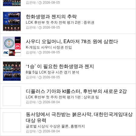
김은태 /
2026-08-05
한화생명과 젠지의 추락
LCK 후반부 첫 주차 전력 평가 2편 : 중위권
김은태 /
2026-08-05
사우디 오일머니, EA마저 78조 원에 삼켰다
K-게임도 사우디 사정권 진입
김성태 /
2026-08-05
‘1승’ 이 필요한 한화생명과 젠지
8월 5일 LCK 정규 시즌 경기 분석
김은태 /
2026-08-05
디플러스 기아와 kt롤스터, 후반부의 새로운 2강
LCK 후반부 첫 주차 전력 평가 1편 : 상위권 팀
김은태 /
2026-08-04
동서양에서 극찬받는 붉은사막, 대한민국게임대상
대상 유력
글로벌 시상식 수상은 물론, 흥행까지
김성태 /
2026-08-04