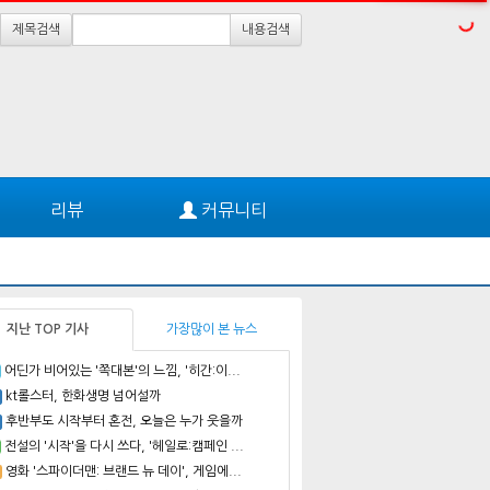
제목검색
내용검색
리뷰
커뮤니티
지난 TOP 기사
가장많이 본 뉴스
어딘가 비어있는 '쪽대본'의 느낌, '히간:이...
kt롤스터, 한화생명 넘어설까
후반부도 시작부터 혼전, 오늘은 누가 웃을까
전설의 '시작'을 다시 쓰다, '헤일로:캠페인 ...
영화 '스파이더맨: 브랜드 뉴 데이', 게임에...