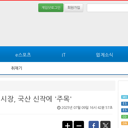
게임샷로그인
회원가입
e스포츠
IT
업계소식
취재기
시장, 국산 신작에 '주목'
MO
ES
2025년 07월 09일 16시 42분 57초
ES
CO
ON