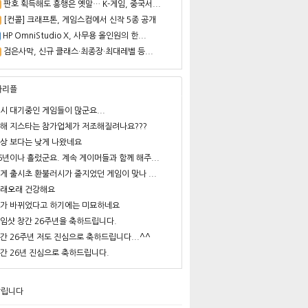
판호 획득해도 흥행은 옛말… K-게임, 중국서...
[컨콜] 크래프톤, 게임스컴에서 신작 5종 공개
HP OmniStudio X, 사무용 올인원의 한...
검은사막, 신규 클래스·최종장·최대레벨 등...
사리플
시 대기중인 게임들이 많군요...
해 지스타는 참가업체가 저조해질려나요???
상 보다는 낮게 나왔네요
6년이나 흘렀군요. 계속 게이머들과 함께 해주...
게 출시초 환불러시가 줄지었던 게임이 맞나 ...
래오래 건강해요
가 바뀌었다고 하기에는 미묘하네요
임샷 창간 26주년을 축하드립니다.
간 26주년 저도 진심으로 축하드립니다...^^
간 26년 진심으로 축하드립니다.
알립니다