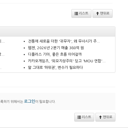
리스트
맨위로
..
전통에 새로움 더한 '귀무자', 왜 무사시가 주...
웹젠, 2026년 2분기 매출 380억 원
..
디플러스 기아, 좋은 흐름 이어갈까
카카오게임즈, '외모지상주의' 딛고 'MOU 연합'...
.
말 그대로 ‘하위권’, 변수가 필요하다
로그인
등록하기 위해서는
이 필요합니다.
리스트
맨위로