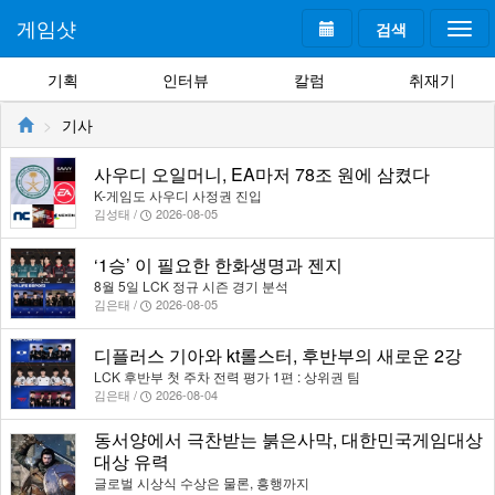
게임샷
검색
Togg
navi
기획
인터뷰
칼럼
취재기
기사
사우디 오일머니, EA마저 78조 원에 삼켰다
K-게임도 사우디 사정권 진입
김성태 /
2026-08-05
‘1승’ 이 필요한 한화생명과 젠지
8월 5일 LCK 정규 시즌 경기 분석
김은태 /
2026-08-05
디플러스 기아와 kt롤스터, 후반부의 새로운 2강
LCK 후반부 첫 주차 전력 평가 1편 : 상위권 팀
김은태 /
2026-08-04
동서양에서 극찬받는 붉은사막, 대한민국게임대상
대상 유력
글로벌 시상식 수상은 물론, 흥행까지