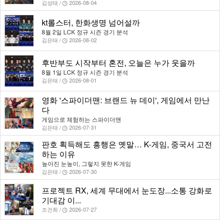
김성태 /
2026-08-04
kt롤스터, 한화생명 넘어설까
8월 2일 LCK 정규 시즌 경기 분석
김은태 /
2026-08-02
후반부도 시작부터 혼전, 오늘은 누가 웃을까
8월 1일 LCK 정규 시즌 경기 분석
김은태 /
2026-08-01
영화 '스파이더맨: 브랜드 뉴 데이', 게임에서 만난
다
게임으로 체험하는 스파이더맨
김은태 /
2026-07-31
판호 획득해도 흥행은 옛말… K-게임, 중국서 고전
하는 이유
높아진 눈높이, 그렇지 못한 K-게임
김은태 /
2026-07-30
프로젝트 RX, 세계 무대에서 눈도장...소통 강화로
기대감 이...
조건희 /
2026-07-27