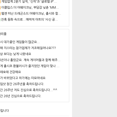
게임업계 2분기 실적, '신작'과 '글로벌 IP'...
이클립스:더 어웨이크닝, 부담감 낮춘 'MM...
웹젠 떠난 드래곤소드:어웨이크닝, 출시와 함...
잔혹 동화 속으로...매력적 아트의 '사신 공...
사리플
시 대기중인 게임들이 많군요...
해 지스타는 참가업체가 저조해질려나요???
상 보다는 낮게 나왔네요
6년이나 흘렀군요. 계속 게이머들과 함께 해주...
게 출시초 환불러시가 줄지었던 게임이 맞나 ...
래오래 건강해요
가 바뀌었다고 하기에는 미묘하네요
임샷 창간 26주년을 축하드립니다.
간 26주년 저도 진심으로 축하드립니다...^^
간 26년 진심으로 축하드립니다.
알립니다