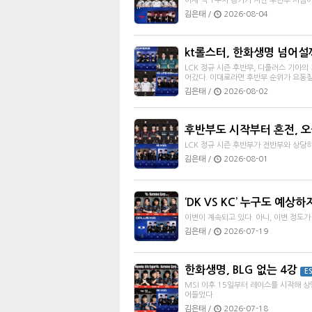
이제 막 1주차 경기가 지난 후반부 시점
김은태 /
2026-08-04
kt롤스터, 한화생명 넘어설
LCK 정규 시즌 후반부, 디플러스 기아
어갔다. 이대로라면 후반부 순위가 요동칠
김은태 /
2026-08-02
후반부도 시작부터 혼전, 
LCK 정규 시즌 후반부가 전반부와 상당
김은태 /
2026-08-01
‘DK VS KC’ 누구도 예상
이변이 계속되고 있다. 아니, 이변 정도가 
김은태 /
2026-07-19
한화생명, BLG 없는 4강
E
MSI 이후 15일부터 레이스를 시작해 상
어들었다.
김은태 /
2026-07-18