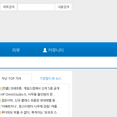
제목검색
내용검색
리뷰
커뮤니티
지난 TOP 기사
가장많이 본 뉴스
[컨콜] 크래프톤, 게임스컴에서 신작 5종 공개
HP OmniStudio X, 사무용 올인원의 한...
검은사막, 신규 클래스·최종장·최대레벨 등...
'이베르카나', 몬스터헌터 나우에 강림! 여름...
무더위도 막을 수 없다, 북적이는 '모코코 스...