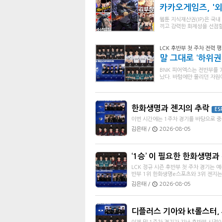
카카오게임즈, '
웹툰 지식재산권(IP)은 국내
끼고 강력한 화제성을 선점할 
LCK 후반부 첫 주차 전력 평
말 그대로 ‘하위권
BNK 피어엑스는 전반부를 
났다. 바텀에만 몰리던 자원
한화생명과 젠지의 추락
ES
이번 시간에는 1주차 경기를 바탕으로 중
김은태 /
2026-08-05
‘1승’ 이 필요한 한화생명과
LCK 정규 시즌 후반부 첫 주차 경기는 
반부 1위 한화생명e스포츠와 3위 젠지는
김은태 /
2026-08-05
디플러스 기아와 kt롤스터,