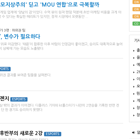
ON
외모지상주의' 딛고 'MOU 연합'으로 극복할까
ON
 게임 업계에 '양날의 검'이었다. 수억 뷰의 원작 팬덤 덕분에 초반 마케팅 비용을 크게 아
수 있다는 확실한 메리트가 있지만, 정작 시장에서 오랫동안 ...
ON
CO
가 3편 : 하위권 팀
’, 변수가 필요하다
기
7위로 마감했다. ‘태윤’이 합류한 이후 바텀의 안정감이 좋아졌고, 승리도 대폭적으로 늘어
이 상체에 가는 모습도 노출됐다.
출
올
예
PORTS
2
위권 결과를 보여준 팀들을 살펴본다.
이
오
뭔
 젠지
ESPORTS
게
예상 밖의 결과가 이어졌다. 디플러스 기아와 kt롤스터가 나란히 2연승을 기록한 반면 전
창
 단 한 경기도 승리하지 못했다.
창
 후반부의 새로운 2강
ESPORTS