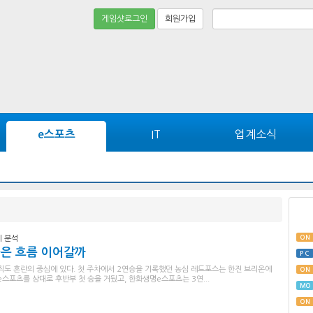
게임샷로그인
회원가입
IT
업계소식
e스포츠
ON
기 분석
좋은 흐름 이어갈까
PC
아직도 혼란의 중심에 있다. 첫 주차에서 2연승을 기록했던 농심 레드포스는 한진 브리온에
ON
e스포츠를 상대로 후반부 첫 승을 거뒀고, 한화생명e스포츠는 3연...
MO
ON