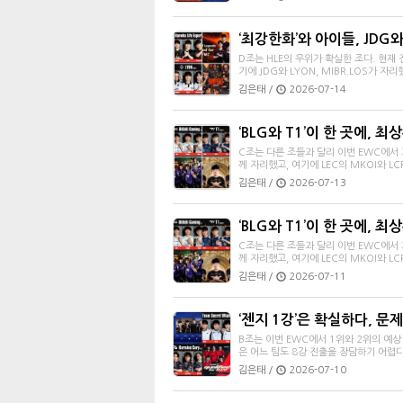
‘최강한화’와 아이들, JDG와
D조는 HLE의 우위가 확실한 조다. 현재
기에 JDG와 LYON, MIBR.LOS가 자리
김은태 /
2026-07-14
‘BLG와 T1’이 한 곳에, 최
C조는 다른 조들과 달리 이번 EWC에서 가
께 자리했고, 여기에 LEC의 MKOI와 L
김은태 /
2026-07-13
‘BLG와 T1’이 한 곳에, 최
C조는 다른 조들과 달리 이번 EWC에서 가
께 자리했고, 여기에 LEC의 MKOI와 L
김은태 /
2026-07-11
‘젠지 1강’은 확실하다, 문
B조는 이번 EWC에서 1위와 2위의 예상
은 어느 팀도 8강 진출을 장담하기 어렵다
김은태 /
2026-07-10