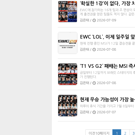
‘확실한 1강’이 없다, 가장
EWC에 참가하는 16개 팀과 조 편성이
게 출전권을 얻은 팀들도 적지 않다. 같은
김은태 /
2026-07-09
EWC ‘LOL’, 이제 일주일 
현재 진행 중인 MSI가 12일 결승전을 
김은태 /
2026-07-08
‘T1 VS G2’ 패배는 MSI 
금일부터 12일까지 브래킷 스테이지의 후
가 진행된다.
김은태 /
2026-07-08
현재 우승 가능성이 가장 높
하루의 휴식 기간을 가지고 7월 8일부터
김은태 /
2026-07-07
이전10페이지
1
2
3