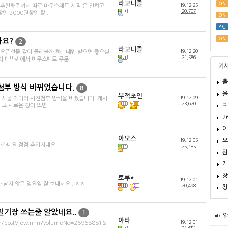
라고니즐
ON
19.12.25
추천해주셔서 따로 마우스패드 제작 은 안하고
20,707
 2000원할인 할...
ON
PC
ON
아요?
2
라고니즐
19.12.20
오픈선물 같이 돌려볼까 하는데뭐 받으면 좋으실
21,586
라 대박싸에서 마우스패드 주문...
기
출
첨부 방식 바뀌었습니다.
8
올
무적초인
19.12.09
게시물 에디터 사진첨부 방식을 바꿨습니다. 게시
23,620
예
 새로운 창이 뜨면 ...
2
이
아모스
오
19.12.05
지나가네요 점점 추워지네요
25,185
뭔
게
창
토루*
19.12.01
 남지 않은 일요일 잘 보내세요.. ㅎㅎ
20,498
창
일기장 쓰는줄 알았네요..
1
야타
19.12.01
wer/postView.nhn?volumeNo=26968881&