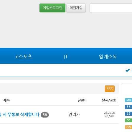
게임샷로그인
회원가입
e스포츠
IT
업계소식
RSS
MO
제목
글쓴이
날짜/조회
ES
23.05.08
ES
 시 무통보 삭제합니다
관리자
58
43,528
CO
ON