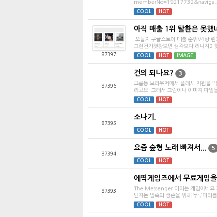
memberNo=19217732&naviga..
COOL
HOT
아직 매출 1위 탈환은 못했
오늘자 구글스토어 매출 순위V4랑 린2
그런건가챗창보면 생각보다 리니지2 했던
87397
COOL
HOT
IMAGE
건의 되나요?
3
크롬등 브라우저에서 플래시 지원을 막
87396
라고요. 그래서 그림이나 이미지 파일을 
COOL
HOT
소나기.
87395
COOL
HOT
요즘 숲형 노래 빠져서...
5
87394
COOL
HOT
에픽게임즈에서 무료게임을
The Messenger 이라는 게임이
87393
닌자는 일족의 생존을 위해 두루마리를 
COOL
HOT