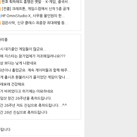
판호 획득해도 흥행은 옛말… K-게임, 중국서...
[컨콜] 크래프톤, 게임스컴에서 신작 5종 공개
HP OmniStudio X, 사무용 올인원의 한...
검은사막, 신규 클래스·최종장·최대레벨 등...
사리플
시 대기중인 게임들이 많군요...
해 지스타는 참가업체가 저조해질려나요???
상 보다는 낮게 나왔네요
6년이나 흘렀군요. 계속 게이머들과 함께 해주...
게 출시초 환불러시가 줄지었던 게임이 맞나 ...
래오래 건강해요
가 바뀌었다고 하기에는 미묘하네요
임샷 창간 26주년을 축하드립니다.
간 26주년 저도 진심으로 축하드립니다...^^
간 26년 진심으로 축하드립니다.
알립니다