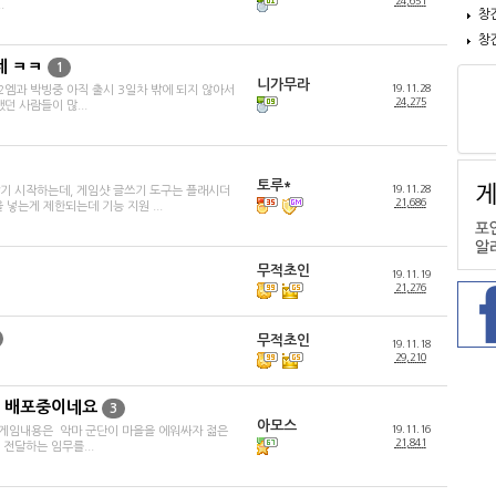
24,651
.
창
창
네 ㅋㅋ
1
니가무라
19.11.28
엠과 박빙중 아직 출시 3일차 밖에 되지 않아서
24,275
 사람들이 많...
토루*
19.11.28
기 시작하는데, 게임샷 글쓰기 도구는 플래시더
21,686
넣는게 제한되는데 기능 지원 ...
무적초인
19.11.19
21,276
무적초인
19.11.18
29,210
 배포중이네요
3
아모스
19.11.16
네요 게임내용은 악마 군단이 마을을 에워싸자 젊은
21,841
전달하는 임무를...