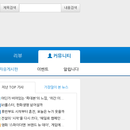
제목검색
내용검색
리뷰
커뮤니티
자유게시판
이벤트
알립니다
지난 TOP 기사
가장많이 본 뉴스
어딘가 비어있는 '쪽대본'의 느낌, '히간:이...
kt롤스터, 한화생명 넘어설까
후반부도 시작부터 혼전, 오늘은 누가 웃을까
전설의 '시작'을 다시 쓰다, '헤일로:캠페인 ...
영화 '스파이더맨: 브랜드 뉴 데이', 게임에...