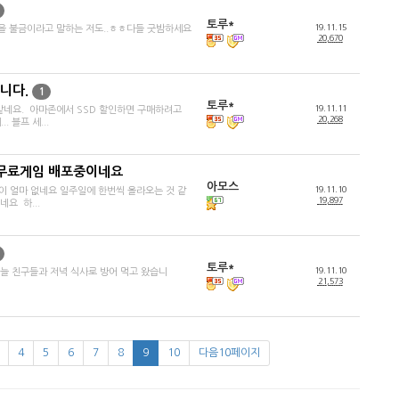
토루*
19.11.15
을 불금이라고 말하는 저도..ㅎㅎ다들 굿밤하세요
20,670
니다.
1
토루*
19.11.11
같네요. 아마존에서 SSD 할인하면 구매하려고
20,268
 블프 세...
 무료게임 배포중이네요
아모스
19.11.10
이 얼마 없네요 일주일에 한번씩 올라오는 것 같
19,897
요 하...
토루*
19.11.10
Dbb 오늘 친구들과 저녁 식사로 방어 먹고 왔습니
21,573
4
5
6
7
8
9
10
다음10페이지