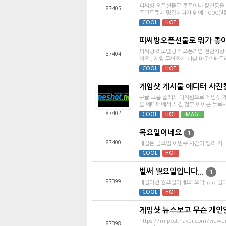
피씨방 오픈선물로 쿠폰이나 할인등을 
87405
프린트큐에 명함에다가 뒤에 1000원할인
COOL
HOT
피씨방오픈선물로 뭐가 좋
피씨방 리모델링 재오픈기념 전단지랑 
87404
까요.. 제일 무난한게 사실 마우스패드
COOL
HOT
게임샷 게시물 에디터 사진
구글 크롬 플래시 미지원으로 게임샷 
물 에디터에서 사진 첨부 아이콘 누르시고
87402
COOL
HOT
IMAGE
목요일이네요
1
87400
내일은 금요일 이번주 시간이 빨리 
COOL
HOT
벌써 월요일입니다...
1
87399
내일이면 월요일이네요. 으악 ㅠㅠ 얼마
COOL
HOT
게임샷 뉴스보고 무슨 개인
https://m.post.naver.com/vie
87398