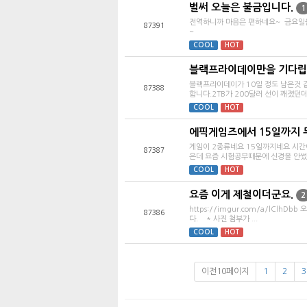
벌써 오늘은 불금입니다.
1
​전역하니까 마음은 편하네요~ 금요일
87391
~
COOL
HOT
블랙프라이데이만을 기다립
​블랙프라이데이가 10일 정도 남은것 
87388
합니다.2TB가 200달러 선이 깨졌던데...
COOL
HOT
에픽게임즈에서 15일까지
게임이 2종류네요 15일까지네요 시간
87387
은데 요즘 시험공부때문에 신경을 안썼네
COOL
HOT
요즘 이게 제철이더군요.
2
https://imgur.com/a/lClh
87386
다. * 사진 첨부가 ...
COOL
HOT
이전10페이지
1
2
3