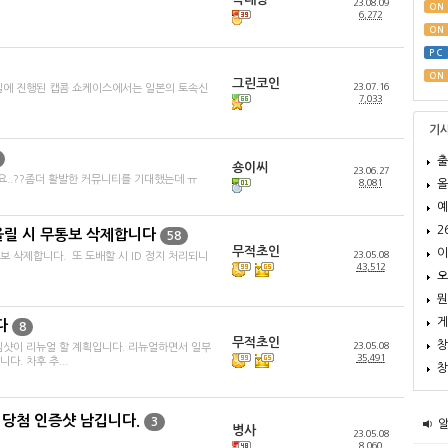
23.08.09
ON
6,272
ON
PC
ON
그린코인
23.07.16
일에 진행된 캡콤 쇼케이스에서는 일본의 토속신
7,033
기
출
숑이씨
23.06.27
요..??좀더 활발한 커뮤니티를 기대했는데 ㅠ
올
8,081
예
2
릴 시 무통보 삭제합니다
58
무적초인
이
23.05.08
 삭제합니다. 또 도배할 시 ID 정지 처리되니
43,512
오
뭔
게
다
8
무적초인
창
23.05.08
임샷이 리뉴얼 할 계획입니다. 리뉴얼하면서 일부
35,491
. 차후 추...
창
 당첨 인증샷 남깁니다.
3
병사
23.05.08
8,060