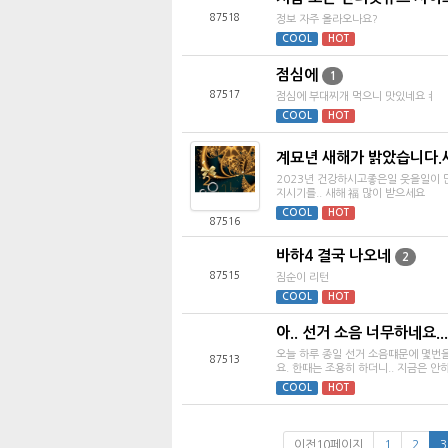
87518
정보 자주 올라오나요?
COOL
HOT
점심에
1
87517
점심에 부대찌개 먹으니 맛있네요ㅕ
COOL
HOT
계묘년 새해가 밝았습니다.
2023년 건강하시고좋은일 웃을일이
지시기를.. 새해 福 많이 받으세요
COOL
HOT
87516
바하4 결국 나오네
2
87515
짐순이 리턴
COOL
HOT
아.. 선거 소음 너무하네요...-.
오늘 하루 종일 선거 소음떄문에 몇번을
87513
요. 한때는 조용히 하더니.. 지금은 안하
COOL
HOT
이전10페이지
1
2
3