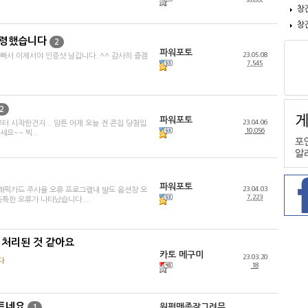
창
창
수령했습니다
2
파워포토
23.05.08
빠서 이제서야 인증샷 남깁니다..^^ 감사히 즐겜
7,545
2
파워포토
23.04.06
터 시작한건지... 암튼 어제 오늘 전 콘칩 당첨입
10,056
요~~ 빅...
파워포토
23.04.03
래픽카드 주사율 오류 프로그램내 뱔도 옵션창 오
7,223
특한 오류가 나타났습니다....
 처리된 것 같아요
카토 메구미
23.03.20
다
18
트네요
원펀맨좀잘그려무
1