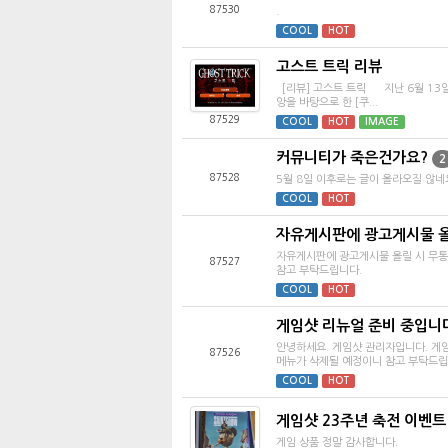
87530
.
COOL
HOT
고스트 트릭 리뷰
[리뷰] 고스트 트릭 지난 6월 13
앙을 바탕으로 한 [쿠...
87529
COOL
HOT
IMAGE
커뮤니티가 죽은건가요?
2
87528
5월 8일 이후로는 글이 올라오질 않네
COOL
HOT
자유게시판에 광고게시물 올
자유게시판에 광고게시물 올릴 시 무통보
87527
참고 부탁드립니다.
COOL
HOT
게임샷 리뉴얼 준비 중입니
안녕하세요. 게임샷 관리자입니다. 게
87526
메뉴가 삭제될 예정이니 참고 부탁드립니다
COOL
HOT
게임샷 23주년 축전 이벤트
게임 상품 정말 감사합니다.