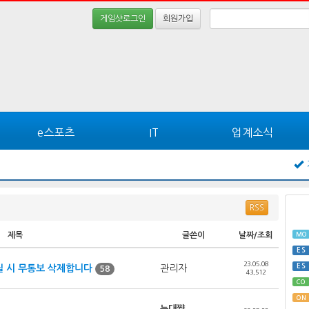
게임샷로그인
회원가입
e스포츠
IT
업계소식
RSS
MO
제목
글쓴이
날짜/조회
ES
23.05.08
ES
 시 무통보 삭제합니다
관리자
58
43,512
CO
ON
늑대쨩