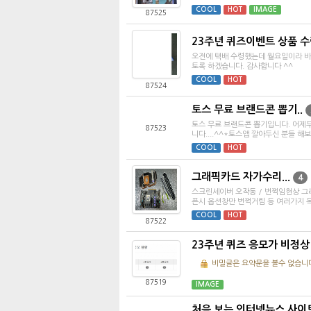
COOL
HOT
IMAGE
87525
23주년 퀴즈이벤트 상품 
오전에 택배 수령했는데 월요일이라 바
토록 하겠습니다. 감사합니다 ^^
COOL
HOT
87524
토스 무료 브랜드콘 뽑기..
토스 무료 브랜드콘 뽑기입니다. 어제부
87523
니다....^^*토스앱 깔아두신 분들 해보세
COOL
HOT
그래픽카드 자가수리...
4
스크린세이버 오작동 / 번쩍임현상 그
픈시 옵션창만 번쩍거림 등 여러가지 독
COOL
HOT
87522
23주년 퀴즈 응모가 비정상
비밀글은 요약문을 볼수 없습니
87519
IMAGE
처음 보는 인터넷뉴스 사이