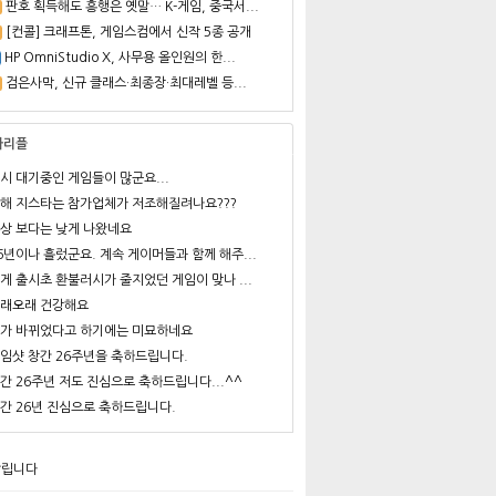
판호 획득해도 흥행은 옛말… K-게임, 중국서...
[컨콜] 크래프톤, 게임스컴에서 신작 5종 공개
HP OmniStudio X, 사무용 올인원의 한...
검은사막, 신규 클래스·최종장·최대레벨 등...
사리플
시 대기중인 게임들이 많군요...
해 지스타는 참가업체가 저조해질려나요???
상 보다는 낮게 나왔네요
6년이나 흘렀군요. 계속 게이머들과 함께 해주...
게 출시초 환불러시가 줄지었던 게임이 맞나 ...
래오래 건강해요
가 바뀌었다고 하기에는 미묘하네요
임샷 창간 26주년을 축하드립니다.
간 26주년 저도 진심으로 축하드립니다...^^
간 26년 진심으로 축하드립니다.
알립니다