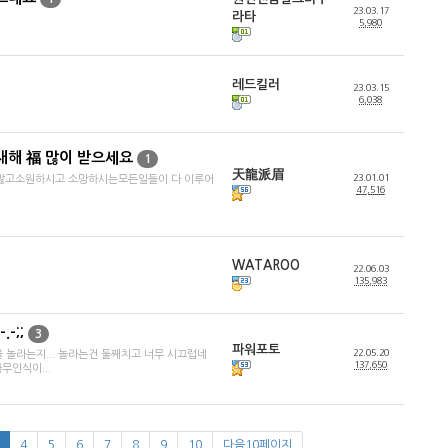
23.03.17
라타
5,980
레드킬러
23.03.15
6,038
새해 福 많이 받으세요
1
天龍派眉
23.01.01
 많고소원하시고 소망하시는모든일들이 다 이루어
47,516
WATAROO
22.06.03
135,983
-;;
3
파워포토
22.05.20
 놀라는지... 놀라는건 둘째치고 너무 시끄럽네
137,650
무인식이...
4
5
6
7
8
9
10
다음10페이지