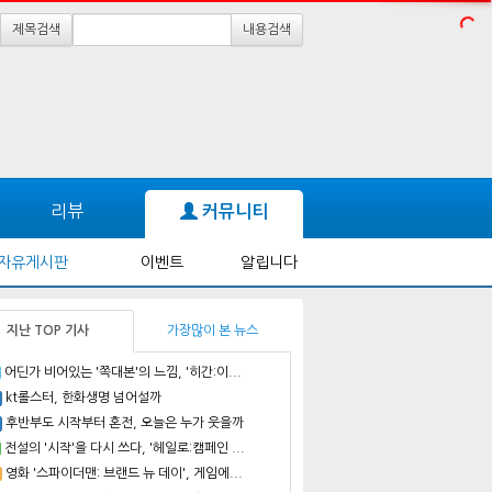
제목검색
내용검색
리뷰
커뮤니티
자유게시판
이벤트
알립니다
지난 TOP 기사
가장많이 본 뉴스
어딘가 비어있는 '쪽대본'의 느낌, '히간:이...
kt롤스터, 한화생명 넘어설까
후반부도 시작부터 혼전, 오늘은 누가 웃을까
전설의 '시작'을 다시 쓰다, '헤일로:캠페인 ...
영화 '스파이더맨: 브랜드 뉴 데이', 게임에...