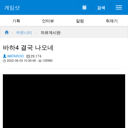
게임샷
검색
Togg
navi
기획
인터뷰
칼럼
취재기
커뮤니티
자유게시판
바하4 결국 나오네
WATAROO
29,174
2022-06-03 10:39:48 :
135980