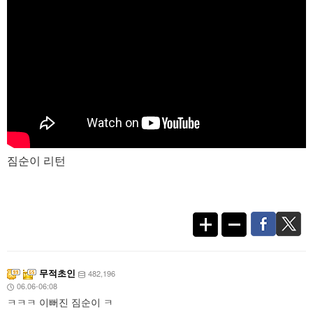
짐순이 리턴
무적초인
482,196
06.06-06:08
ㅋㅋㅋ 이뻐진 짐순이 ㅋ