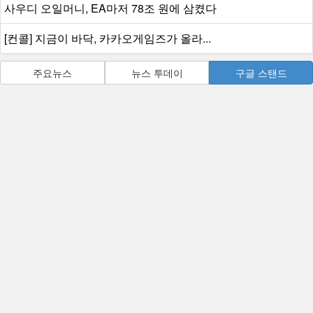
사우디 오일머니, EA마저 78조 원에 삼켰다
[컨콜] 지금이 바닥, 카카오게임즈가 올라...
주요뉴스
뉴스 투데이
구글 스탠드