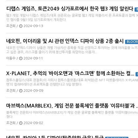
디랩스 게임즈, 토큰2049 싱가포르에서 한국 웹3 게임 알린다
웹3 게임 개발사 디랩스 게임즈(대표 권준모)는 글로벌 웹3 게임 퍼블리셔 몬 프로토콜과 함께 ‘Korea
인 행사를 9월19일 싱가포르에서 개최한다.
조건희 /
2024-09-13
네오핀, 이더리움 및 AI 관련 인덱스 디파이 상품 2종 출시
BLOCK
네오핀 인덱스 디파이 상품은 개별 가상자산 종목을 직접 선정하고 투자하는 것에 어려움을 느끼
고 싶은 경우, 리스크를 줄이기 위해 분산투자를 희망하는 이용자...
이동수 /
2024-09-11
X-PLANET, 추억의 ‘바이오맨’과 ‘마스크맨’ 함께 소환하는 컬...
컴투스홀딩스(대표 정철호)의 자회사 컴투스플랫폼(대표 최석원)은 NFT 마켓플레이스 X-PLANE
맨’의 컬래버레이션 프로젝트를 진행한다고 9일 밝혔다.
조건희 /
2024-09-09
마브렉스(MARBLEX), 게임 전문 블록체인 플랫폼 ‘이뮤터블’과 ..
블록체인 전문회사 마브렉스(MARBLEX)가 게임 전문 글로벌 블록체인 플랫폼 ‘이뮤터블(Immut
혔다.
조건희 /
2024-09-02