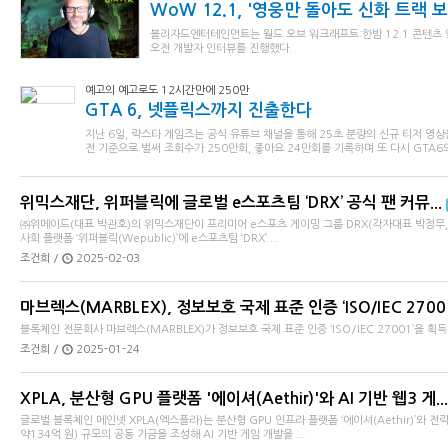
WoW 12.1, '영웅만 돌아도 신화 트랙 보상
블리자드엔터테인먼트는 월드 오브 워크래프트:한밤 12.1 콘텐츠 
오전 개발자 인터뷰를 진행했다.
예고의 예고로도 12시간만에 250만
GTA 6, 넷플릭스까지 진출한다
지난 6일, 락스타 게임즈는 공식 유튜브 채널을 통해 25초 분량의 신규 티저 영상
전 기준으로 벌써 조회수가 250만회, 좋아요 24만회를 기록하며 또 다시 GTA6의.
위믹스재단, 위퍼블릭에 글로벌 e스포츠팀 ‘DRX’ 공식 팬 커뮤...
㈜위메이드(대표 박관호)의 위믹스재단이 프리미어 e스포츠 게이밍 그룹 DRX(각자대표 박정무,
사회 플랫폼 ‘위퍼블릭(Wepublic)’에 e스포츠팀 ‘DRX’ ...
조건희 /
2025-02-03
마브렉스(MARBLEX), 정보보호 국제 표준 인증 ‘ISO/IEC 2700
블록체인 전문회사 마브렉스(MARBLEX)가 정보보호 국제 표준 인증 ‘ISO/IEC 27001’을 획
조건희 /
2025-01-24
XPLA, 분산형 GPU 플랫폼 '에이셔(Aethir)'와 AI 기반 웹3 게...
글로벌 블록체인 메인넷 XPLA(엑스플라)는 분산형 GPU 인프라 플랫폼 ‘에이셔(Aethir)’와 
약134억 원) 규모의 공동 기금을 조성해 AI 기반 게임 개발을 ...