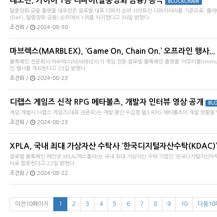
네오핀, 카이아 1등 디파이(탈중앙화 금융) 등극
BLOCKCHAIN
탈중앙화 금융 플랫폼 네오핀은 글로벌 대표 디파이 순위 사이트인 디파이라마를 기준으로, 클
(DeFi, 탈중앙화 금융) 순위에서 1위를 차지했다고 30일 밝혔다.
조건희 /
2024-08-30
마브렉스(MARBLEX), ‘Game On, Chain On.’ 오프라인 행사...
블록체인 전문회사 마브렉스(MARBLEX)가 게임 전문 글로벌 블록체인 플랫폼 ‘이뮤터블(Immutable
인 행사를 개최한다고 23일 밝혔다.
조건희 /
2024-08-23
디랩스 게임즈 신작 RPG 메타볼츠, 개발자 인터뷰 영상 공개
BL
게임 개발사 디랩스 게임즈(대표 권준모)는 개발 중인 수집형 웹3 RPG 메타볼츠의 개발 현황을
조건희 /
2024-08-23
XPLA, 국내 최대 가상자산 수탁사 ‘한국디지털자산수탁(KDAC)’과
글로벌 블록체인 메인넷 XPLA(엑스플라)는 국내 최대 가상자산 수탁 기업인 ‘한국디지털자산수탁(
터로 합류한다고 22일 밝혔다.
조건희 /
2024-08-22
이전10페이지
1
2
3
4
5
6
7
8
9
10
다음10