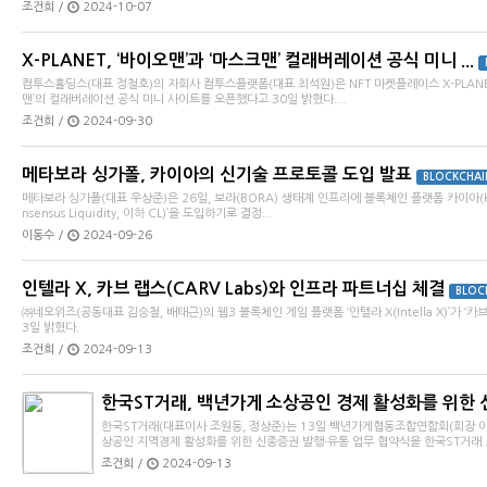
조건희 /
2024-10-07
X-PLANET, ‘바이오맨’과 ‘마스크맨’ 컬래버레이션 공식 미니 ...
컴투스홀딩스(대표 정철호)의 자회사 컴투스플랫폼(대표 최석원)은 NFT 마켓플레이스 X-PLANE
맨’의 컬래버레이션 공식 미니 사이트를 오픈했다고 30일 밝혔다....
조건희 /
2024-09-30
메타보라 싱가폴, 카이아의 신기술 프로토콜 도입 발표
BLOCKCHAI
메타보라 싱가폴(대표 우상준)은 26일, 보라(BORA) 생태계 인프라에 블록체인 플랫폼 카이아(K
nsensus Liquidity, 이하 CL)’을 도입하기로 결정...
이동수 /
2024-09-26
인텔라 X, 카브 랩스(CARV Labs)와 인프라 파트너십 체결
BLOC
㈜네오위즈(공동대표 김승철, 배태근)의 웹3 블록체인 게임 플랫폼 ‘인텔라 X(Intella X)’가 ‘카
3일 밝혔다.
조건희 /
2024-09-13
한국ST거래, 백년가게 소상공인 경제 활성화를 위한 신
한국ST거래(대표이사 조원동, 정상준)는 13일 백년가게협동조합연합회(회장 이
상공인 지역경제 활성화를 위한 신종증권 발행・유통 업무 협약식을 한국ST거래..
조건희 /
2024-09-13