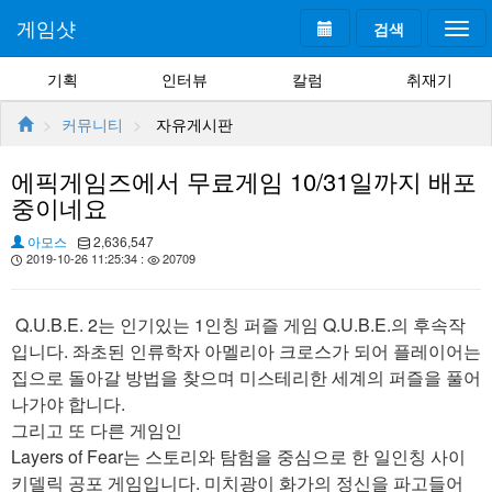
게임샷
검색
Togg
navi
기획
인터뷰
칼럼
취재기
커뮤니티
자유게시판
에픽게임즈에서 무료게임 10/31일까지 배포
중이네요
아모스
2,636,547
2019-10-26 11:25:34 :
20709
Q.U.B.E. 2는 인기있는 1인칭 퍼즐 게임 Q.U.B.E.의 후속작
입니다. 좌초된 인류학자 아멜리아 크로스가 되어 플레이어는
집으로 돌아갈 방법을 찾으며 미스테리한 세계의 퍼즐을 풀어
나가야 합니다.
그리고 또 다른 게임인
Layers of Fear는 스토리와 탐험을 중심으로 한 일인칭 사이
키델릭 공포 게임입니다. 미치광이 화가의 정신을 파고들어