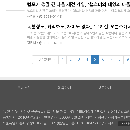
템포가 정말 긴 마을 재건 게임, '햄스터와 태양의 마을
햄스터의 시간은 느리게 흘러간다. '햄스터와 태양의 마을'에서는 더욱 느리게 흐
조건희 /
2026-04-13
독창성도, 최적화도, 재미도 없다...'쿠키런: 오븐스매
‘쿠키런: 오븐스매시(이하 오븐스매시)’는 개발에 5년이 걸린 작품이다. 물론 
바일로 방향을 선회하면서 실제 개발 시간은 2년 정도가 걸린 작품이라고 봐도 무.
김은태 /
2026-04-10
이전10페이지
1
2
3
4
5
6
7
8
9
회사소개
제휴안내
광고안내
(주)엔터샷 | 인터넷 신문등록번호 : 서울 아 01193 | 대표:김성태 / 편집인:김성태 / 청
등록일자 : 2010년 4월 2일 | 발행일자 : 2000년 3월 2일 | 제호 : 게임샷 / 사업자등록번호 :
서울특별시 송파구 중대로23길 1-32 성원빌딩 3층. T. 02-404-5404 / 기사제보
desk@