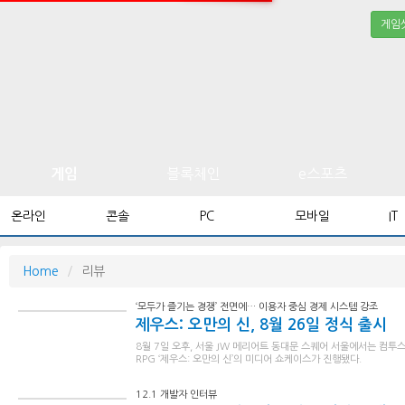
게임
블록체인
e스포츠
게임
온라인
콘솔
PC
모바일
IT
Home
리뷰
‘모두가 즐기는 경쟁’ 전면에… 이용자 중심 경제 시스템 강조
제우스: 오만의 신, 8월 26일 정식 출시
8월 7일 오후, 서울 JW 메리어트 동대문 스퀘어 서울에서는 컴
RPG ‘제우스: 오만의 신’의 미디어 쇼케이스가 진행됐다.
12.1 개발자 인터뷰