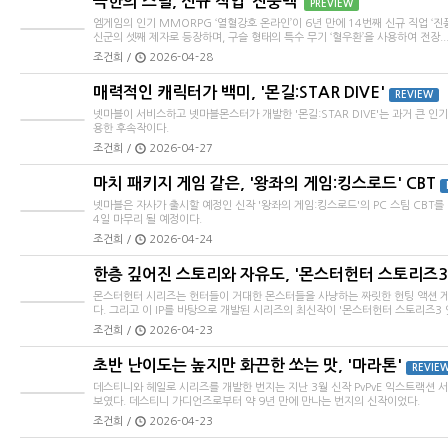
극한의 스릴, 신규 직업 ‘진풍백’
PREVIEW
엠게임의 인기 MMORPG ‘열혈강호 온라인’이 6년 만에 14번째 신규 직업 ‘
신군의 셋째 제자로 등장하며, 구슬 형태의 특수 무기 ‘혈우환’을 사용하여 전장..
조건희 /
2026-04-28
매력적인 캐릭터가 백미, '몬길:STAR DIVE'
REVIEW
넷마블이 서비스하고 넷마블몬스터가 개발한 '몬길:STAR DIVE'는 과거 큰 인
용한 후속작이다.
조건희 /
2026-04-27
마치 패키지 게임 같은, '왕좌의 게임:킹스로드' CBT
넷마블은 자사가 출시할 예정인 신작 '왕좌의 게임:킹스로드'의 PC 스팀 CBT를 
4일 마무리 될 예정이다.
조건희 /
2026-04-24
한층 깊어진 스토리와 자유도, '몬스터헌터 스토리즈3
몬스터헌터 시리즈는 헌터들이 거대한 몬스터들을 사냥하는 짜릿한 헌팅 액션 
다. 그리고 이 IP를 바탕으로 개발된 시리즈의 최신작이 '몬스터헌터 스토리즈3 엇
조건희 /
2026-04-23
초반 난이도는 높지만 화끈한 쏘는 맛, '마라톤'
REVIE
데스티니와 헤일로 시리즈를 개발한 번지는 지난 3월 신작 PvPvE 익스트랙션 서
보였다. 데스티니 가디언즈로부터 약 9년 만에 만나는 번지의 신작이었다.
조건희 /
2026-04-23