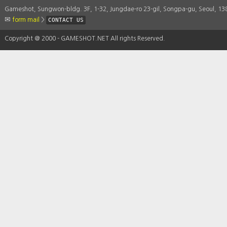
Gameshot, Sungwon-bldg. 3F, 1-32, Jungdae-ro 23-gil, Songpa-gu, Seoul, 1
form mail
>
CONTACT US
Copyright ＠ 2000 - GAMESHOT.NET All rights Reserved.