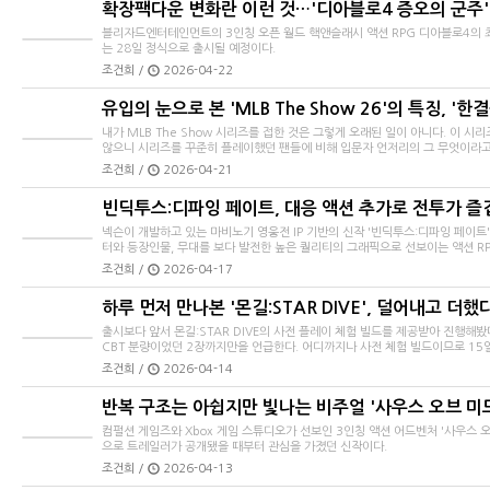
확장팩다운 변화란 이런 것…'디아블로4 증오의 군주'
블리자드엔터테인먼트의 3인칭 오픈 월드 핵앤슬래시 액션 RPG 디아블로4의 최신 DLC
는 28일 정식으로 출시될 예정이다.
조건희 /
2026-04-22
유입의 눈으로 본 'MLB The Show 26'의 특징, '한
내가 MLB The Show 시리즈를 접한 것은 그렇게 오래된 일이 아니다. 이 
않으니 시리즈를 꾸준히 플레이했던 팬들에 비해 입문자 언저리의 그 무엇이라고.
조건희 /
2026-04-21
빈딕투스:디파잉 페이트, 대응 액션 추가로 전투가 즐
넥슨이 개발하고 있는 마비노기 영웅전 IP 기반의 신작 '빈딕투스:디파잉 페이
터와 등장인물, 무대를 보다 발전한 높은 퀄리티의 그래픽으로 선보이는 액션 RPG
조건희 /
2026-04-17
하루 먼저 만나본 '몬길:STAR DIVE', 덜어내고 더했
출시보다 앞서 몬길:STAR DIVE의 사전 플레이 체험 빌드를 제공받아 진행해봤
CBT 분량이었던 2장까지만을 언급한다. 어디까지나 사전 체험 빌드이므로 15일 
조건희 /
2026-04-14
반복 구조는 아쉽지만 빛나는 비주얼 '사우스 오브 미
컴펄션 게임즈와 Xbox 게임 스튜디오가 선보인 3인칭 액션 어드벤처 '사우스 오브 미
으로 트레일러가 공개됐을 때부터 관심을 가졌던 신작이다.
조건희 /
2026-04-13