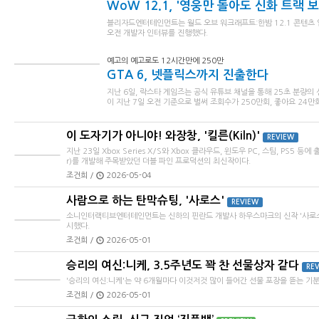
WoW 12.1, '영웅만 돌아도 신화 트랙 보상
블리자드엔터테인먼트는 월드 오브 워크래프트:한밤 12.1 콘텐츠 
오전 개발자 인터뷰를 진행했다.
예고의 예고로도 12시간만에 250만
GTA 6, 넷플릭스까지 진출한다
지난 6일, 락스타 게임즈는 공식 유튜브 채널을 통해 25초 분량의
이 지난 7일 오전 기준으로 벌써 조회수가 250만회, 좋아요 24만회
이 도자기가 아니야! 와장창, '킬른(Kiln)'
REVIEW
지난 23일 Xbox Series X/S와 Xbox 클라우드, 윈도우 PC, 스팀, PS5 등에 
r)를 개발해 주목받았던 더블 파인 프로덕션의 최신작이다.
조건희 /
2026-05-04
사람으로 하는 탄막슈팅, '사로스'
REVIEW
소니인터랙티브엔터테인먼트는 신하의 핀란드 개발사 하우스마크의 신작 '사로스(Saro
시했다.
조건희 /
2026-05-01
승리의 여신:니케, 3.5주년도 꽉 찬 선물상자 같다
RE
'승리의 여신:니케'는 약 6개월마다 이것저것 많이 들어간 선물 포장을 뜯는 기
조건희 /
2026-05-01