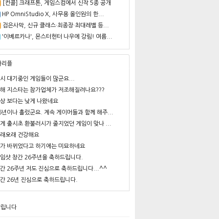
[컨콜] 크래프톤, 게임스컴에서 신작 5종 공개
HP OmniStudio X, 사무용 올인원의 한...
검은사막, 신규 클래스·최종장·최대레벨 등...
'이베르카나', 몬스터헌터 나우에 강림! 여름...
사리플
시 대기중인 게임들이 많군요...
해 지스타는 참가업체가 저조해질려나요???
상 보다는 낮게 나왔네요
6년이나 흘렀군요. 계속 게이머들과 함께 해주...
게 출시초 환불러시가 줄지었던 게임이 맞나 ...
래오래 건강해요
가 바뀌었다고 하기에는 미묘하네요
임샷 창간 26주년을 축하드립니다.
간 26주년 저도 진심으로 축하드립니다...^^
간 26년 진심으로 축하드립니다.
알립니다