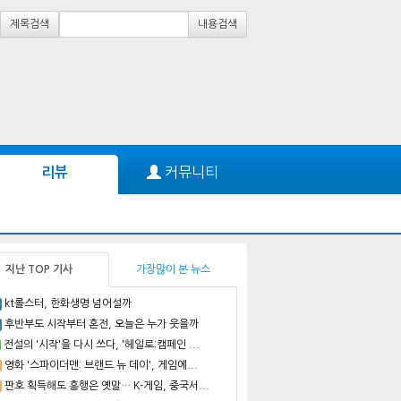
제목검색
내용검색
커뮤니티
리뷰
지난 TOP 기사
가장많이 본 뉴스
kt롤스터, 한화생명 넘어설까
후반부도 시작부터 혼전, 오늘은 누가 웃을까
전설의 '시작'을 다시 쓰다, '헤일로:캠페인 ...
영화 '스파이더맨: 브랜드 뉴 데이', 게임에...
판호 획득해도 흥행은 옛말… K-게임, 중국서...