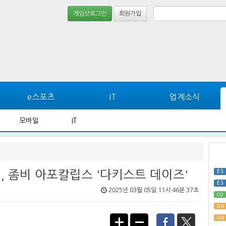
게임샷로그인
회원가입
e스포츠
IT
업계소식
모바일
IT
, 좀비 아포칼립스 '다키스트 데이즈'
ES
ES
2025년 03월 05일 11시 46분 37초
CO
ON
ON