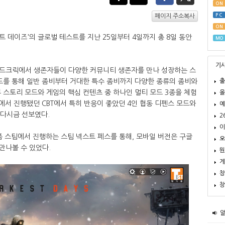
ON
PC
페이지 주소복사
ON
 데이즈'의 글로벌 테스트를 지난 25일부터 4일까지 총 8일 동안
MO
기
샌드크릭에서 생존자들이 다양한 커뮤니티 생존자를 만나 성장하는 스
출
드를 통해 일반 좀비부터 거대한 특수 좀비까지 다양한 종류의 좀비와
 스토리 모드와 게임의 핵심 컨텐츠 중 하나인 멀티 모드 3종을 체험
올
국에서 진행됐던 CBT에서 특히 반응이 좋았던 4인 협동 디펜스 모드와
예
 다시금 선보였다.
2
이
폼 스팀에서 진행하는 스팀 넥스트 페스를 통해, 모바일 버전은 구글
오
만나볼 수 있었다.
뭔
게
창
창