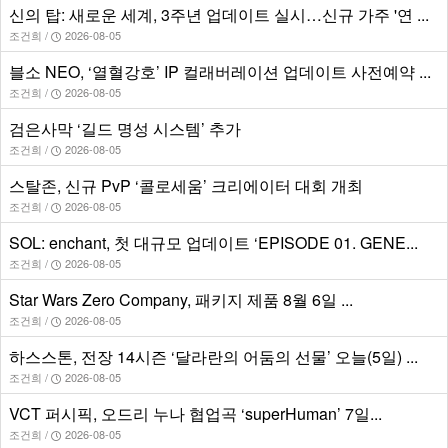
신의 탑: 새로운 세계, 3주년 업데이트 실시…신규 가주 '연 ...
조건희 /
2026-08-05
블소 NEO, ‘열혈강호’ IP 컬래버레이션 업데이트 사전예약 ...
조건희 /
2026-08-05
검은사막 ‘길드 명성 시스템’ 추가
조건희 /
2026-08-05
스탈존, 신규 PvP ‘콜로세움’ 크리에이터 대회 개최
조건희 /
2026-08-05
SOL: enchant, 첫 대규모 업데이트 ‘EPISODE 01. GENE...
조건희 /
2026-08-05
Star Wars Zero Company, 패키지 제품 8월 6일 ...
조건희 /
2026-08-05
하스스톤, 전장 14시즌 ‘달라란의 어둠의 선물’ 오늘(5일) ...
조건희 /
2026-08-05
VCT 퍼시픽, 오드리 누나 협업곡 ‘superHuman’ 7일...
조건희 /
2026-08-05