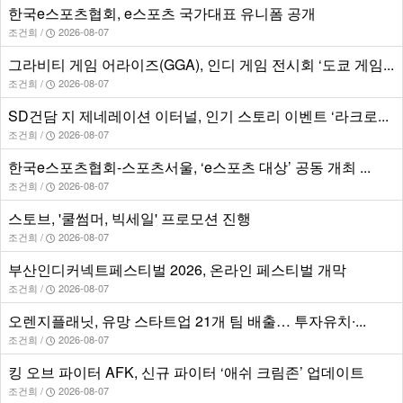
한국e스포츠협회, e스포츠 국가대표 유니폼 공개
조건희 /
2026-08-07
그라비티 게임 어라이즈(GGA), 인디 게임 전시회 ‘도쿄 게임...
조건희 /
2026-08-07
SD건담 지 제네레이션 이터널, 인기 스토리 이벤트 ‘라크로...
조건희 /
2026-08-07
한국e스포츠협회-스포츠서울, ‘e스포츠 대상’ 공동 개최 ...
조건희 /
2026-08-07
스토브, '쿨썸머, 빅세일' 프로모션 진행
조건희 /
2026-08-07
부산인디커넥트페스티벌 2026, 온라인 페스티벌 개막
조건희 /
2026-08-07
오렌지플래닛, 유망 스타트업 21개 팀 배출… 투자유치∙...
조건희 /
2026-08-07
킹 오브 파이터 AFK, 신규 파이터 ‘애쉬 크림존’ 업데이트
조건희 /
2026-08-07