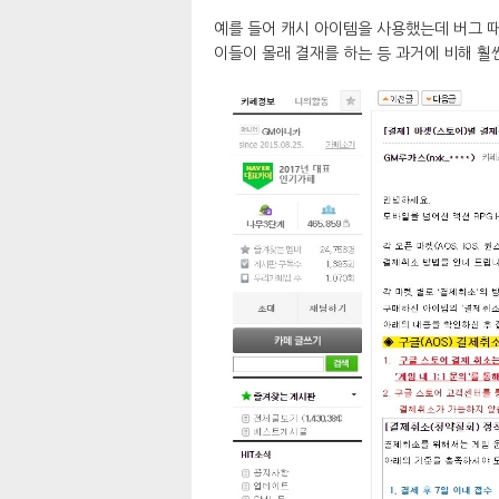
예를 들어 캐시 아이템을 사용했는데 버그 
이들이 몰래 결재를 하는 등 과거에 비해 훨