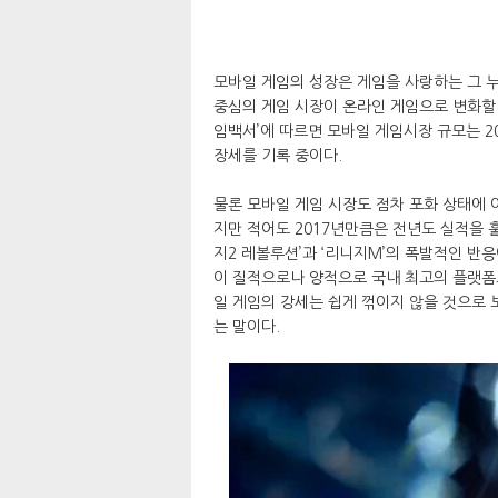
모바일 게임의 성장은 게임을 사랑하는 그 누
중심의 게임 시장이 온라인 게임으로 변화할 
임백서’에 따르면 모바일 게임시장 규모는 201
장세를 기록 중이다.
물론 모바일 게임 시장도 점차 포화 상태에 
지만 적어도 2017년만큼은 전년도 실적을 
지2 레볼루션’과 ‘리니지M’의 폭발적인 반
이 질적으로나 양적으로 국내 최고의 플랫폼
일 게임의 강세는 쉽게 꺾이지 않을 것으로
는 말이다.