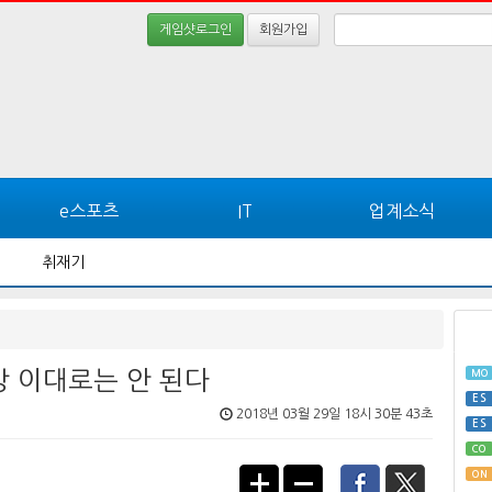
게임샷로그인
회원가입
e스포츠
IT
업계소식
취재기
상 이대로는 안 된다
MO
ES
2018년 03월 29일 18시 30분 43초
ES
CO
ON