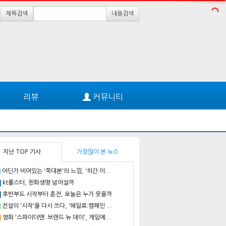
제목검색
내용검색
리뷰
커뮤니티
지난 TOP 기사
가장많이 본 뉴스
어딘가 비어있는 '쪽대본'의 느낌, '히간:이...
kt롤스터, 한화생명 넘어설까
후반부도 시작부터 혼전, 오늘은 누가 웃을까
전설의 '시작'을 다시 쓰다, '헤일로:캠페인 ...
영화 '스파이더맨: 브랜드 뉴 데이', 게임에...