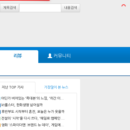
제목검색
내용검색
커뮤니티
리뷰
지난 TOP 기사
가장많이 본 뉴스
어딘가 비어있는 '쪽대본'의 느낌, '히간:이...
kt롤스터, 한화생명 넘어설까
후반부도 시작부터 혼전, 오늘은 누가 웃을까
전설의 '시작'을 다시 쓰다, '헤일로:캠페인 ...
영화 '스파이더맨: 브랜드 뉴 데이', 게임에...