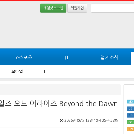
게임샷로그인
회원가입
e스포츠
IT
업계소식
모바일
IT
즈 오브 어라이즈 Beyond the Dawn
MO
ES
ES
2026년 06월 12일 10시 35분 38초
CO
ON