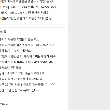
판호 획득해도 흥행은 옛말… K-게임, 중국서...
[컨콜] 크래프톤, 게임스컴에서 신작 5종 공개
HP OmniStudio X, 사무용 올인원의 한...
검은사막, 신규 클래스·최종장·최대레벨 등...
사리플
출시 대기중인 게임들이 많군요...
올해 지스타는 참가업체가 저조해질려나요???
예상 보다는 낮게 나왔네요
26년이나 흘렀군요. 계속 게이머들과 함께 해주...
이게 출시초 환불러시가 줄지었던 게임이 맞나 ...
오래오래 건강해요
뭔가 바뀌었다고 하기에는 미묘하네요
게임샷 창간 26주년을 축하드립니다.
창간 26주년 저도 진심으로 축하드립니다...^^
창간 26년 진심으로 축하드립니다.
알립니다