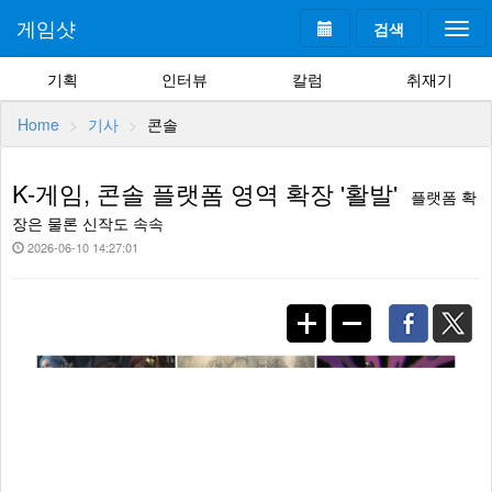
게임샷
검색
Togg
navi
기획
인터뷰
칼럼
취재기
Home
기사
콘솔
K-게임, 콘솔 플랫폼 영역 확장 '활발'
플랫폼 확
장은 물론 신작도 속속
2026-06-10 14:27:01