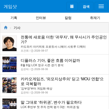
게임샷
검색
Togg
navi
기획
인터뷰
칼럼
취재기
기사
전통에 새로움 더한 '귀무자', 왜 무사시가 주인공인
가?
카도와키 아키히토 프로듀서·니헤이 사토루 디렉터
조건희 /
2026-08-07
디플러스 기아, 좋은 흐름 이어갈까
8월 6일 LCK 정규 시즌 경기 분석
김은태 /
2026-08-06
카카오게임즈, '외모지상주의' 딛고 'MOU 연합'으
로 극복할까
'김부장'부터 게임화 예상
김은태 /
2026-08-06
말 그대로 ‘하위권’, 변수가 필요하다
LCK 후반부 첫 주차 전력 평가 3편 : 하위권 팀