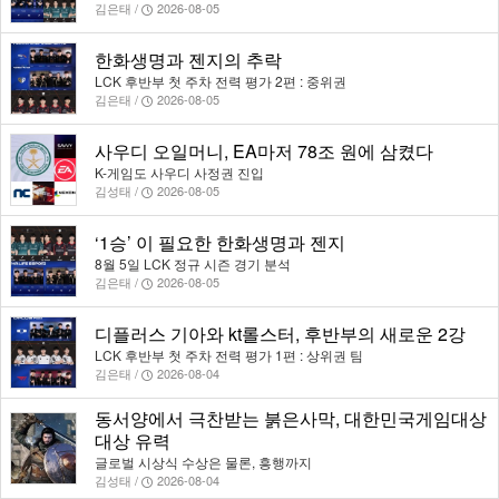
김은태 /
2026-08-05
한화생명과 젠지의 추락
LCK 후반부 첫 주차 전력 평가 2편 : 중위권
김은태 /
2026-08-05
사우디 오일머니, EA마저 78조 원에 삼켰다
K-게임도 사우디 사정권 진입
김성태 /
2026-08-05
‘1승’ 이 필요한 한화생명과 젠지
8월 5일 LCK 정규 시즌 경기 분석
김은태 /
2026-08-05
디플러스 기아와 kt롤스터, 후반부의 새로운 2강
LCK 후반부 첫 주차 전력 평가 1편 : 상위권 팀
김은태 /
2026-08-04
동서양에서 극찬받는 붉은사막, 대한민국게임대상
대상 유력
글로벌 시상식 수상은 물론, 흥행까지
김성태 /
2026-08-04