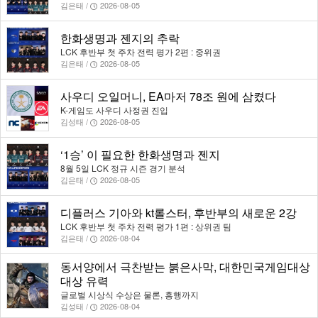
김은태 /
2026-08-05
한화생명과 젠지의 추락
LCK 후반부 첫 주차 전력 평가 2편 : 중위권
김은태 /
2026-08-05
사우디 오일머니, EA마저 78조 원에 삼켰다
K-게임도 사우디 사정권 진입
김성태 /
2026-08-05
‘1승’ 이 필요한 한화생명과 젠지
8월 5일 LCK 정규 시즌 경기 분석
김은태 /
2026-08-05
디플러스 기아와 kt롤스터, 후반부의 새로운 2강
LCK 후반부 첫 주차 전력 평가 1편 : 상위권 팀
김은태 /
2026-08-04
동서양에서 극찬받는 붉은사막, 대한민국게임대상
대상 유력
글로벌 시상식 수상은 물론, 흥행까지
김성태 /
2026-08-04