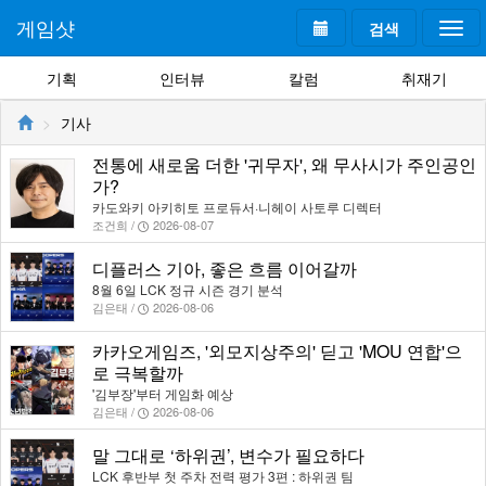
게임샷
검색
Togg
navi
기획
인터뷰
칼럼
취재기
기사
전통에 새로움 더한 '귀무자', 왜 무사시가 주인공인
가?
카도와키 아키히토 프로듀서·니헤이 사토루 디렉터
조건희 /
2026-08-07
디플러스 기아, 좋은 흐름 이어갈까
8월 6일 LCK 정규 시즌 경기 분석
김은태 /
2026-08-06
카카오게임즈, '외모지상주의' 딛고 'MOU 연합'으
로 극복할까
'김부장'부터 게임화 예상
김은태 /
2026-08-06
말 그대로 ‘하위권’, 변수가 필요하다
LCK 후반부 첫 주차 전력 평가 3편 : 하위권 팀