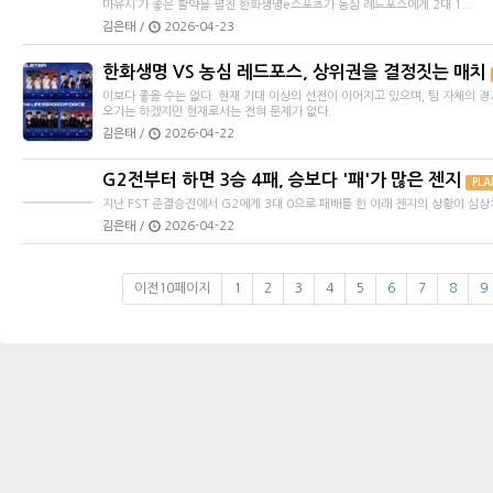
kt롤스터는 무난한 승리를 거두며 정규 시즌 전승을 이어 갔다. 반면 한화생명e
마유시’가 좋은 활약을 펼친 한화생명e스포츠가 농심 레드포스에게 2대 1...
김은태 /
2026-04-23
한화생명 VS 농심 레드포스, 상위권을 결정짓는 매치
이보다 좋을 수는 없다. 현재 기대 이상의 선전이 이어지고 있으며, 팀 자체의 경
오기는 하겠지만 현재로서는 전혀 문제가 없다.
김은태 /
2026-04-22
G2전부터 하면 3승 4패, 승보다 '패'가 많은 젠지
PLA
지난 FST 준결승전에서 G2에게 3대 0으로 패배를 한 이래 젠지의 상황이 심상
김은태 /
2026-04-22
이전10페이지
1
2
3
4
5
6
7
8
9