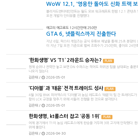
WoW 12.1, '영웅만 돌아도 신화 트랙 보상
블리자드엔터테인먼트는 월드 오브 워크래프트:한밤 12.1 콘텐츠 
오전 개발자 인터뷰를 진행했다.
예고의 예고로도 12시간만에 250만
GTA 6, 넷플릭스까지 진출한다
지난 6일, 락스타 게임즈는 공식 유튜브 채널을 통해 25초 분량의
이 지난 7일 오전 기준으로 벌써 조회수가 250만회, 좋아요 24만회
‘한화생명’ VS ‘T1’ 2라운드 승자는?
PLAN
현재 순위나 전력만 놓고 보면 DN 수퍼스는 적어도 하위권 팀을 상대로는 충분
나오지 않는다.
김은태 /
2026-05-01
‘디아블’ 과 ‘태윤’ 전격 트레이드 성사
PLAN
4월 30일 BNK 피어엑스의 ‘디아블’과 농심 레드포스 ‘태윤’의 팀 간 트레이드가
항의 LCK 규정을 맞추기 위해 서둘러 진행을 한 것으로 생각된다.
김은태 /
2026-05-01
한화생명, kt롤스터 잡고 ‘공동 1위’
PLAN
어제 경기에서 T1이 농심 레드포스에게 완승을 거두며 3위 고지에 안착했다. 
위에 올랐다.
김은태 /
2026-04-30