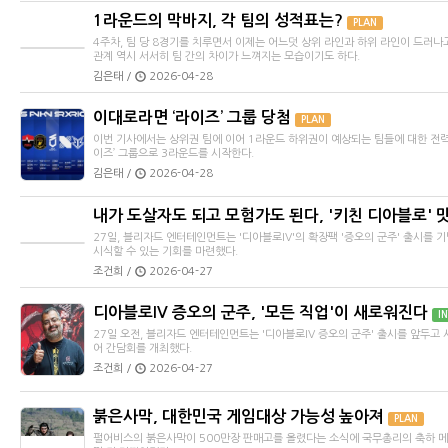
1라운드의 막바지, 각 팀의 성적표는?
PLAN
4주차, 팀 당 8경기를 치루면서 이제는 어느덧 상위 라인과 하위 라인이 드러나고
관계 역시 서서히 팀 간의 차이가 느껴지는 모습이기도 하다.
김은태 /
2026-04-28
이대로라면 ‘라이즈’ 그룹 당첨
PLAN
이번 기사에서는 상위권 팀에 이어 1라운드 하위권이 예상되는 팀들에 대한 전력
이즈’ 그룹으로 3라운드를 시작한다.
김은태 /
2026-04-28
내가 도살자도 되고 모험가도 된다, '키친 디아블로' 
27일, 블리자드 엔터테인먼트는 '디아블로IV'의 확장팩 '증오의 군주' 출시를 
시식할 수 있는 기회를 마련했다.
조건희 /
2026-04-27
디아블로IV 증오의 군주, '모든 직업'이 새로워진다
I
27일 오전, 블리자드 엔터테인먼트는 '디아블로IV 증오의 군주' 출시를 앞두
어 간담회를 개최했다.
조건희 /
2026-04-27
붉은사막, 대한민국 게임대상 가능성 높아져
PLAN
펄어비스의 붉은사막이 500만장 판매고를 올렸다는 소식에 국무총리의 축하 메