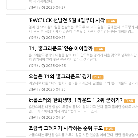
짝 더 가까워졌다.
김은태 /
2026-04-27
‘EWC’ LCK 선발전 5월 4일부터 시작
PLAN
얼마 전 MSI 참가 팀을 선발하는 ‘로드 투 MSI’의 일정이 공개됐다. 스프링과
서 ‘로드 투 MSI’ 자체가 일종의 ‘스플릿 2’ 시즌의 챔피언을 뽑는 대회를 겸...
김은태 /
2026-04-27
T1, ‘홈그라운드’ 연승 이어갈까
PLAN
홈그라운드 경기의 이점을 살려 T1이 압도하는 경기가 나올 것으로 생각됐지만 
의 경기력이 그리 좋은 편은 아니었다고 생각된다.
김은태 /
2026-04-26
오늘은 T1의 ‘홈그라운드’ 경기
PLAN
예상대로 kt롤스터와 한화가 승리를 이어갔다. 금일은 T1의 ‘홈그라운드’ 경기가
김은태 /
2026-04-25
kt롤스터와 한화생명, 1라운드 1,2위 굳히기?
PLAN
혼란스러운 대전 양상이 조금씩 윤곽이 잡혀 가고 있다. 물고 물리던 승패도 서
권, 그리고 하위권 역시 자연스럽게 드러나고 있다.
김은태 /
2026-04-24
조금씩 그려지기 시작하는 순위 구도
PLAN