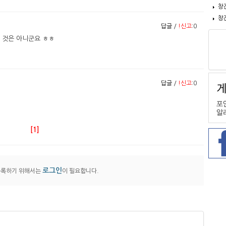
창
창
답글
/
!신고
:0
 것은 아니군요 ㅎㅎ
답글
/
!신고
:0
[1]
로그인
등록하기 위해서는
이 필요합니다.