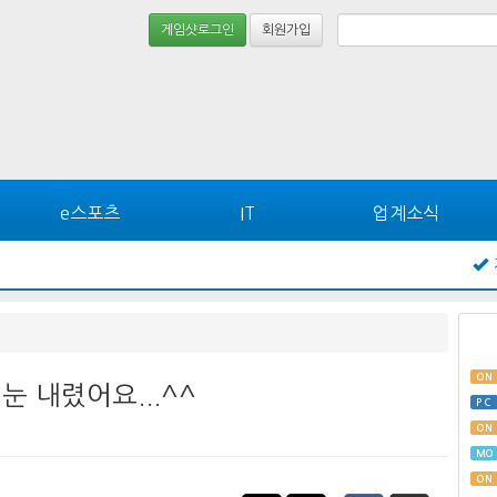
게임샷로그인
회원가입
e스포츠
IT
업계소식
ON
눈 내렸어요...^^
PC
ON
MO
ON