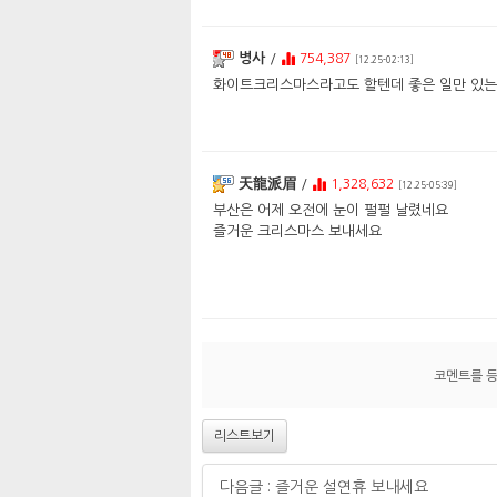
병사
/
754,387
[12.25-02:13]
화이트크리스마스라고도 할텐데 좋은 일만 있는
天龍派眉
/
1,328,632
[12.25-05:39]
부산은 어제 오전에 눈이 펄펄 날렸네요
즐거운 크리스마스 보내세요
코멘트를 
리스트보기
다음글 : 즐거운 설연휴 보내세요