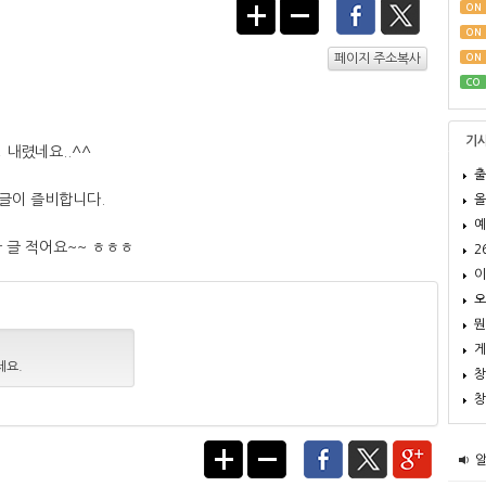
ON
ON
ON
페이지 주소복사
CO
기
 내렸네요..^^
출
글이 즐비합니다.
올
예
 글 적어요~~ ㅎㅎㅎ
2
이
오
뭔
게
세요.
창
창