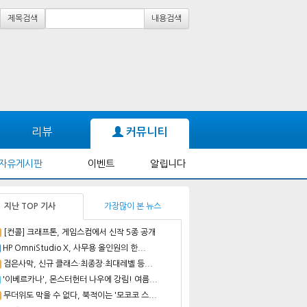
제목검색
내용검색
리뷰
커뮤니티
자유게시판
이벤트
알립니다
지난 TOP 기사
가장많이 본 뉴스
[컨콜] 크래프톤, 게임스컴에서 신작 5종 공개
HP OmniStudio X, 사무용 올인원의 한...
검은사막, 신규 클래스·최종장·최대레벨 등...
'이베르카나', 몬스터헌터 나우에 강림! 여름...
무더위도 막을 수 없다, 북적이는 '모코코 스...