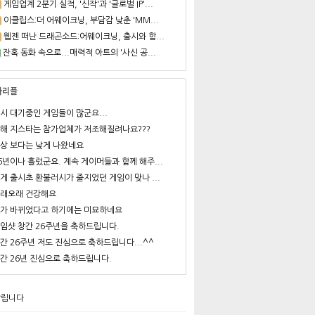
게임업계 2분기 실적, '신작'과 '글로벌 IP'...
이클립스:더 어웨이크닝, 부담감 낮춘 'MM...
웹젠 떠난 드래곤소드:어웨이크닝, 출시와 함...
잔혹 동화 속으로...매력적 아트의 '사신 공...
사리플
시 대기중인 게임들이 많군요...
해 지스타는 참가업체가 저조해질려나요???
상 보다는 낮게 나왔네요
6년이나 흘렀군요. 계속 게이머들과 함께 해주...
게 출시초 환불러시가 줄지었던 게임이 맞나 ...
래오래 건강해요
가 바뀌었다고 하기에는 미묘하네요
임샷 창간 26주년을 축하드립니다.
간 26주년 저도 진심으로 축하드립니다...^^
간 26년 진심으로 축하드립니다.
알립니다