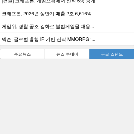
[컨콜] 크래프톤, 게임스컴에서 신작 5종 공개
크래프톤, 2026년 상반기 매출 2조 6,616억...
게임위, 경찰 공조 강화로 불법게임물 대응...
넥슨, 글로벌 흥행 IP 기반 신작 MMORPG ‘...
주요뉴스
뉴스 투데이
구글 스탠드