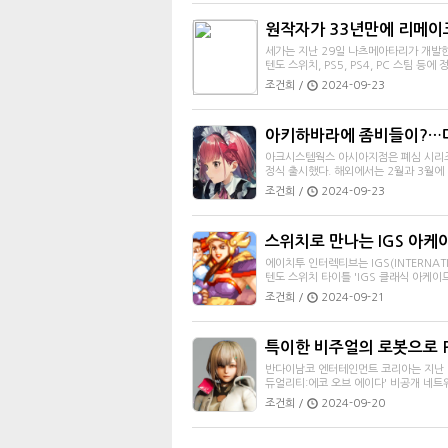
원작자가 33년만에 리메이크,
세가는 지난 29일 나츠메아타리가 개발한 
텐도 스위치, PS5, PS4, PC 스팀 등에
조건희 /
2024-09-23
아키하바라에 좀비들이?…미
아크시스템웍스 아시아지점은 폐심 시리즈 등
정식 출시했다. 해외에서는 2월과 3월에 각
조건희 /
2024-09-23
스위치로 만나는 IGS 아케이
에이치투 인터렉티브는 IGS(INTERNAT
텐도 스위치 타이틀 'IGS 클래식 아케이
조건희 /
2024-09-21
특이한 비주얼의 로봇으로 Pv
반다이남코 엔터테인먼트 코리아는 지난 13일부
듀얼리티:에코 오브 에이다' 비공개 네트워
조건희 /
2024-09-20