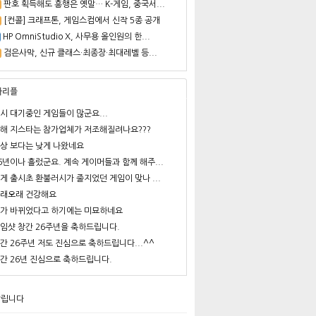
판호 획득해도 흥행은 옛말… K-게임, 중국서...
[컨콜] 크래프톤, 게임스컴에서 신작 5종 공개
HP OmniStudio X, 사무용 올인원의 한...
검은사막, 신규 클래스·최종장·최대레벨 등...
사리플
시 대기중인 게임들이 많군요...
해 지스타는 참가업체가 저조해질려나요???
상 보다는 낮게 나왔네요
6년이나 흘렀군요. 계속 게이머들과 함께 해주...
게 출시초 환불러시가 줄지었던 게임이 맞나 ...
래오래 건강해요
가 바뀌었다고 하기에는 미묘하네요
임샷 창간 26주년을 축하드립니다.
간 26주년 저도 진심으로 축하드립니다...^^
간 26년 진심으로 축하드립니다.
알립니다