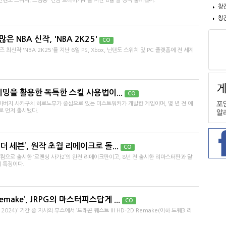
텐도 스위치, 스팀용 '건담 브레이커4'를 지난 8월 말 정식 출시했다.
창
창
 NBA 신작, 'NBA 2K25'
CO
최신작 'NBA 2K25'를 지난 6일 PS, Xbox, 닌텐도 스위치 및 PC 플랫폼에 전 세계
이밍을 활용한 독특한 스킬 사용법이...
CO
 아버지 사카구치 히로노부가 중심으로 있는 미스트워커가 개발한 게임이며, 몇 년 전 애
로 먼저 출시됐다.
더 세븐’, 원작 초월 리메이크로 돌...
CO
컴으로 출시한 ‘로맨싱 사가2’의 완전 리메이크판이고, 8년 전 출시한 리마스터판과 달
 특징이다.
Remake’, JRPG의 마스터피스답게 ...
CO
024)’ 기간 중 자사의 부스에서 ‘드래곤 퀘스트 III HD-2D Remake(이하 드퀘3 리