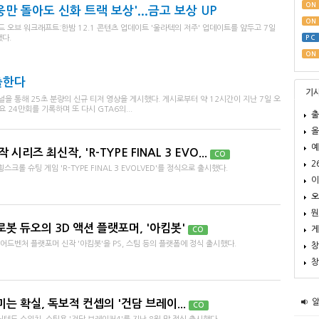
ON
영웅만 돌아도 신화 트랙 보상'...금고 보상 UP
ON
오브 워크래프트:한밤 12.1 콘텐츠 업데이트 '울라텍의 저주' 업데이트를 앞두고 7일
다.
PC
ON
출한다
기
널을 통해 25초 분량의 신규 티저 영상을 게시했다. 게시로부터 약 12시간이 지난 7일 오
 24만회를 기록하며 또 다시 GTA6의...
출
올
예
시리즈 최신작, 'R-TYPE FINAL 3 EVO...
CO
2
크롤 슈팅 게임 'R-TYPE FINAL 3 EVOLVED'를 정식으로 출시했다.
이
오
뭔
봇 듀오의 3D 액션 플랫포머, '아킴봇'
게
CO
어드벤처 플랫포머 신작 '아킴봇'을 PS, 스팀 등의 플랫폼에 정식 출시했다.
창
창
 확실, 독보적 컨셉의 '건담 브레이...
CO