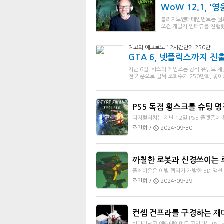
WoW 12.1, '
블리자드엔터테인먼트는 월드 
오전 개발자 인터뷰를 진행했
예고의 예고로도 12시간만에 250만
GTA 6, 넷플릭스까지 진
지난 6일, 락스타 게임즈는 공식 유튜브 채
전 기준으로 벌써 조회수가 250만회, 좋아요
PS5 독점 횡스크롤 슈팅 명작 
디지털터치는 지난 12일 PS5 플랫폼에 횡스
조건희 /
2024-09-30
까칠한 로봇과 신경쓰이는 로
플레이온은 이빌 랩터가 개발한 3D 액션 
조건희 /
2024-09-29
컨셉 건프라를 구경하는 재미는