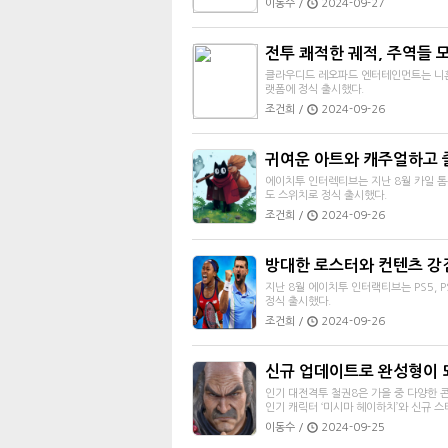
이동수 /
2024-09-27
전투 쾌적한 궤적, 주역들 모인
클라우디드 레오파드 엔터테인먼트는 니혼 팔콤이
랫폼에 정식 출시했다.
조건희 /
2024-09-26
귀여운 아트와 캐주얼하고 
에이치투 인터렉티브는 지난 8월 카일 톰슨이
도 스위치로 정식 출시했다.
조건희 /
2024-09-26
방대한 로스터와 컨텐츠 강점,
지난 8월 에이치투 인터랙티브는 PS5, 
정식 출시했다.
조건희 /
2024-09-26
신규 업데이트로 완성형이 되
인기 대전격투 철권8은 가을 중 다양한 
인기 캐릭터 ‘미시마 헤이하치’와 신규 스테이지
이동수 /
2024-09-25