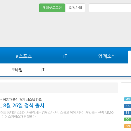
게임샷로그인
회원가입
e스포츠
IT
업계소식
모바일
IT
MO
에… 이용자 중심 경제 시스템 강조
, 8월 26일 정식 출시
ES
 메리어트 동대문 스퀘어 서울에서는 컴투스가 서비스하고 에이버튼이 개발하는 신작 MMO
ES
의 미디어 쇼케이스가 진행됐다.
CO
ON