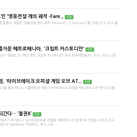
 '영웅전설 계의 궤적 -Fare...
CO
 개발한 '영웅전설 계의 궤적 -Farewell, O Zemuria-'를 26일 PS5, PS4 플
즐거운 메트로배니아, '크립트 커스토디안'
CO
 개발한 2D 액션 게임 '크립트 커스토디안' 정식 한국어판을 PC, PS4, PS5, 닌텐
 '타이브레이크:오피셜 게임 오브 AT...
CO
PS4를 통해 테니스 시뮬레이션 게임 '타이브레이크:오피셜 게임 오브 ATP 앤 WTA'를
간다… ‘철권8’
CO
콘텐츠가 추가된 v1.08 업데이트를 진행할 계획이며, 이 업데이트 안에는 시리즈 최고
 ‘GENMAJI TEMPLE’, 추가 스토...