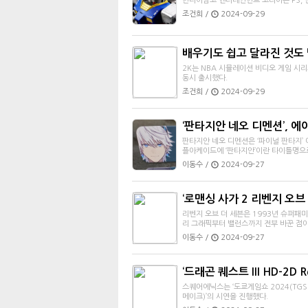
반다이남코 엔터테인먼트 코리아는 PS, 닌
조건희 /
2024-09-29
배우기도 쉽고 달라진 것도 많은
2K는 NBA 시뮬레이션 비디오 게임 시리즈 
동시 출시했다.
조건희 /
2024-09-29
‘판타지안 네오 디멘션’, 에
판타지안 네오 디멘션은 ‘파이널 판타지’
플아케이드에 ‘판타지안’이란 타이틀명으
이동수 /
2024-09-27
‘로맨싱 사가 2 리벤지 오브 
리벤지 오브 더 세븐은 1993년 슈퍼패미
리 그래픽부터 밸런스까지 전부 바꾼 점이
이동수 /
2024-09-27
‘드래곤 퀘스트 III HD-2D 
스퀘어에닉스는 ‘도쿄게임쇼 2024(TGS 2
메이크)’의 시연을 진행했다.