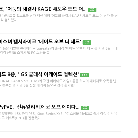
 '어둠의 해결사 KAGE 섀도우 오브 더...
CO
16비트풍 횡스크롤 닌자 액션 게임 '어둠의 해결사 KAGE 섀도우 오브 더 닌자'를 닌
 정식 출시했다.
소녀 뱀서라이크 '메이드 오브 더 데드'
CO
을 개발한 큐리에이트(qureate)의 출시작 '메이드 오브 더 데드'를 지난 8월 국내
각 닌텐도 스위치 및 PC 스팀을 통...
드 8종, 'IGS 클래식 아케이드 컬렉션'
CO
IONAL GAMES SYSTEM)의 고전 아케이드 게임 8종을 하나의 패키지로 수록한 닌
드 컬렉션'을 지난 8월 실물 패키지 등으로 정식 출시했다.
PvE, '신듀얼리티:에코 오브 에이다...
CO
터 16일까지 PS5, Xbox Series X/S, PC 스팀을 대상으로 출시 예정 신작 '신
크 테스트(CNT)를 진행했다.