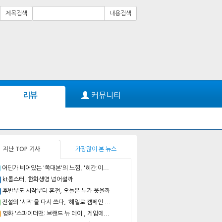
제목검색
내용검색
커뮤니티
리뷰
지난 TOP 기사
가장많이 본 뉴스
어딘가 비어있는 '쪽대본'의 느낌, '히간:이...
kt롤스터, 한화생명 넘어설까
후반부도 시작부터 혼전, 오늘은 누가 웃을까
전설의 '시작'을 다시 쓰다, '헤일로:캠페인 ...
영화 '스파이더맨: 브랜드 뉴 데이', 게임에...