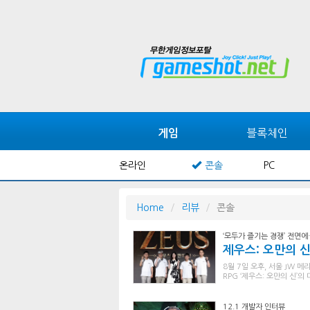
블록체인
게임
온라인
콘솔
PC
Home
리뷰
콘솔
‘모두가 즐기는 경쟁’ 전면
제우스: 오만의 신
8월 7일 오후, 서울 JW
RPG ‘제우스: 오만의 신’
12.1 개발자 인터뷰