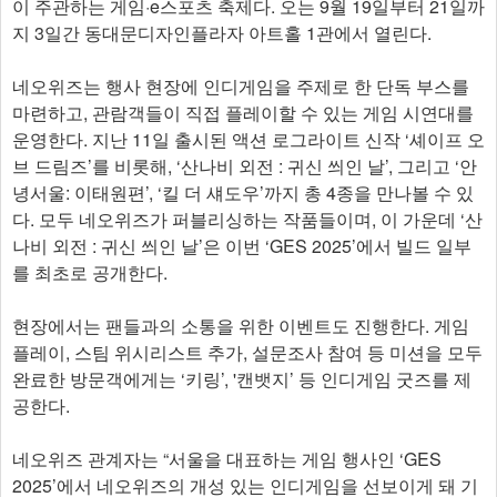
이 주관하는 게임·e스포츠 축제다. 오는 9월 19일부터 21일까
지 3일간 동대문디자인플라자 아트홀 1관에서 열린다.
네오위즈는 행사 현장에 인디게임을 주제로 한 단독 부스를
마련하고, 관람객들이 직접 플레이할 수 있는 게임 시연대를
운영한다. 지난 11일 출시된 액션 로그라이트 신작 ‘셰이프 오
브 드림즈’를 비롯해, ‘산나비 외전 : 귀신 씌인 날’, 그리고 ‘안
녕서울: 이태원편’, ‘킬 더 섀도우’까지 총 4종을 만나볼 수 있
다. 모두 네오위즈가 퍼블리싱하는 작품들이며, 이 가운데 ‘산
나비 외전 : 귀신 씌인 날’은 이번 ‘GES 2025’에서 빌드 일부
를 최초로 공개한다.
현장에서는 팬들과의 소통을 위한 이벤트도 진행한다. 게임
플레이, 스팀 위시리스트 추가, 설문조사 참여 등 미션을 모두
완료한 방문객에게는 ‘키링’, '캔뱃지’ 등 인디게임 굿즈를 제
공한다.
네오위즈 관계자는 “서울을 대표하는 게임 행사인 ‘GES
2025’에서 네오위즈의 개성 있는 인디게임을 선보이게 돼 기