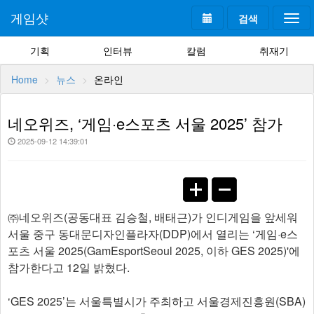
게임샷
검색
Togg
navi
기획
인터뷰
칼럼
취재기
Home
뉴스
온라인
네오위즈, ‘게임·e스포츠 서울 2025’ 참가
2025-09-12 14:39:01
㈜네오위즈(공동대표 김승철, 배태근)가 인디게임을 앞세워
서울 중구 동대문디자인플라자(DDP)에서 열리는 ‘게임·e스
포츠 서울 2025(GamEsportSeoul 2025, 이하 GES 2025)'에
참가한다고 12일 밝혔다.
‘GES 2025’는 서울특별시가 주최하고 서울경제진흥원(SBA)