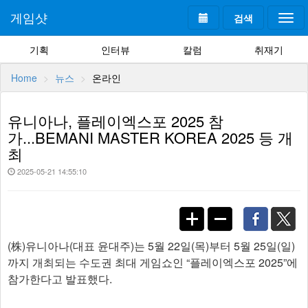
게임샷
검색
Togg
navi
기획
인터뷰
칼럼
취재기
Home
뉴스
온라인
유니아나, 플레이엑스포 2025 참
가...BEMANI MASTER KOREA 2025 등 개
최
2025-05-21 14:55:10
(株)유니아나(대표 윤대주)는 5월 22일(목)부터 5월 25일(일)
까지 개최되는 수도권 최대 게임쇼인 “플레이엑스포 2025”에
참가한다고 발표했다.