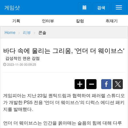
게임샷
검색
Togg
navi
기획
인터뷰
칼럼
취재기
Home
리뷰
콘솔
바다 속에 울리는 그리움, '언더 더 웨이브스'
감성적인 면은 강점
2023-11-30 00:09:25
게임피아는 지난 23일 퀀틱드림과 협력하여 패러렐 스튜디오
가 개발한 PS5 전용 '언더 더 웨이브스'의 디럭스 에디션 패키
지를 발매했다.
언더 더 웨이브스는 인간을 옭아매는 슬픔의 힘에 대해 다루