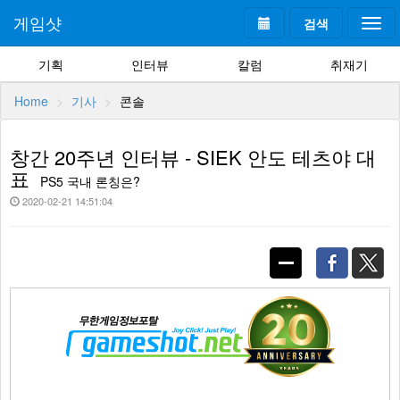
게임샷
검색
Togg
navi
기획
인터뷰
칼럼
취재기
Home
기사
콘솔
창간 20주년 인터뷰 - SIEK 안도 테츠야 대
표
PS5 국내 론칭은?
2020-02-21 14:51:04