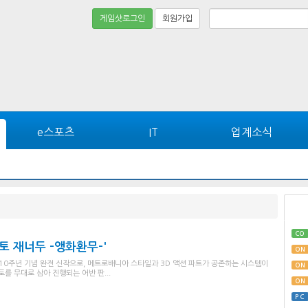
게임샷로그인
회원가입
e스포츠
IT
업계소식
CO
토 재너두 -앵화환무-'
ON
의 10주년 기념 완전 신작으로, 메트로배니아 스타일과 3D 액션 파트가 공존하는 시스템이
ON
를 무대로 삼아 진행되는 어반 판...
ON
PC