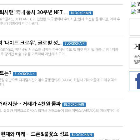
창
창
맨’ 국내 출시 30주년 NFT ...
BLOCKCHAIN
플래닛(X-PLANET)이 진행한 ‘지구방위대 후뢰시맨(원제 초신성 플래시맨, 이하 후
 행사가 성황리에 마무리됐다.
‘나이트 크로우’, 글로벌 성...
BLOCKCHAIN
RPG로, 작년 4월 서비스를 시작한 한국에서 주요 앱 마켓 인기 및 매출 순위 1위를
우 장기간 매출 1위를 기록하며 지난해 최고의...
비트는?
BLOCKCHAIN
유통량 위반으로 디지털자산거래소 공동협의체(DAXA) 회원사 거래소들에 의해 위믹스
다.
재거래지원… 거래가 4천원 돌파
BLOCKCHAIN
스의 유통량 위반으로 DAXA 회원사 거래소들에 의해 위믹스(WEMIX)의 거래지원이 종
의 현재와 미래… 드론&불꽃쇼 성료
BLOCKCHAIN