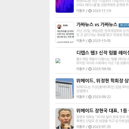
위메이드는 지난 15일부터 19일까지 나흘
스틱4 베이스볼’을 관람객에게 공개해 주
이동수 /
2023-11-19
가짜뉴스 vs 가짜뉴스
BLOC
지난 25일, 게임샷은 ‘한국게임학회 선
힌 것 같다’라는 제보를 받고 ‘위정현 학회장
이동수 /
2023-10-05
디랩스 웹3 신작 럼블 레이
웹3 게임 개발사 디랩스는 ‘럼블 레이싱 스타(R
위치한 자사의 사옥에서 지난 7일 성황리
이동수 /
2023-09-08
위메이드, 위정현 학회장 상
위메이드는 'P2E(플레이투언) 입법 로
진행했다.
이동수 /
2023-08-22
위메이드 장현국 대표, 1등 
장현국 대표는 “과거와 달리 현재 한국 게
록체인 산업도 큰 성장을 하고 있기에 많은
이동수 /
2023-07-25