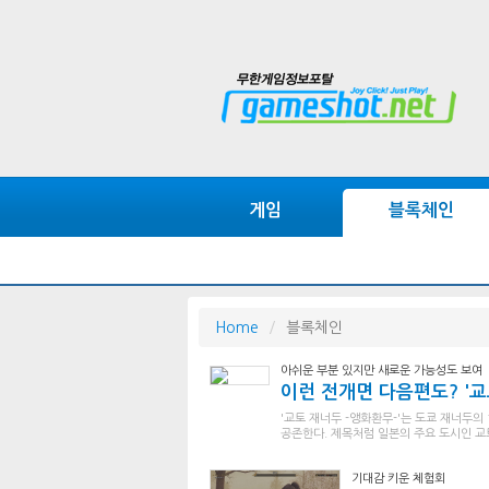
게임
블록체인
Home
블록체인
아쉬운 부분 있지만 새로운 가능성도 보여
이런 전개면 다음편도? '교
'교토 재너두 -앵화환무-'는 도쿄 재너두
공존한다. 제목처럼 일본의 주요 도시인 교토
기대감 키운 체험회