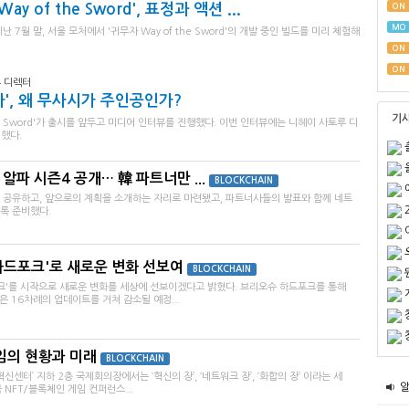
ay of the Sword', 표정과 액션 ...
ON
MO
7월 말, 서울 모처에서 '귀무자 Way of the Sword'의 개발 중인 빌드를 미리 체험해
ON
ON
 디렉터
', 왜 무사시가 주인공인가?
기
he Sword'가 출시를 앞두고 미디어 인터뷰를 진행했다. 이번 인터뷰에는 니헤이 사토루 디
했다.
알파 시즌4 공개… 韓 파트너만 ...
BLOCKCHAIN
를 공유하고, 앞으로의 계획을 소개하는 자리로 마련됐고, 파트너사들의 발표와 함께 네트
도록 준비했다.
하드포크'로 새로운 변화 선보여
BLOCKCHAIN
크'를 시작으로 새로운 변화를 세상에 선보이겠다고 밝혔다. 브리오슈 하드포크를 통해
 16차례의 업데이트를 거쳐 감소될 예정...
임의 현황과 미래
BLOCKCHAIN
신센터’ 지하 2층 국제회의장에서는 ‘혁신의 장’, ‘네트워크 장’, ‘화합의 장’ 이라는 세
 NFT/블록체인 게임 컨퍼런스...