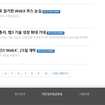
 참가한 WebX 부스 눈길
BLOCKCHAIN
에서 주목을 끌었다.
 총리, 웹3 기술 성장 확대 기대
BLOCKCHAIN
스트는 7월 25일과 26일 일본 도쿄에 위치한 도쿄국제포럼에서 WebX를 개막했다.
스’WebX’, 25일 개막
BLOCKCHAIN
가 개최될 예정이다.
4
5
6
7
8
9
10
다음10페이지
광고안내
개인정보취급방침
이용약관