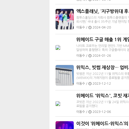
엑스플래닛, ‘지구방위대 후뢰시
컴투스홀딩스의 자회사 컴투스플랫폼의 엑스
뢰시맨)’ 국내 출시 35주년 기념 팬미팅
이동수 /
2024-04-20
위메이드 구글 매출 1위 게임 
나이트 크로우는 언리얼 엔진5 기반 MMO
달성하며 흥행했다. 특히 구글플레이의 경
이동수 /
2024-01-26
위믹스, 빗썸 재상장… 업
빗썸은 지난 2022년 11월 위믹스의 
(WEMIX)의 거래지원이 종료됨을 공지했
이동수 /
2023-12-12
위메이드 '위믹스', 코빗 
코빗은 지난 2022년 11월 24일 위믹
료됨을 공지했다.
이동수 /
2023-12-06
이것이 ‘위메이드-위믹스’