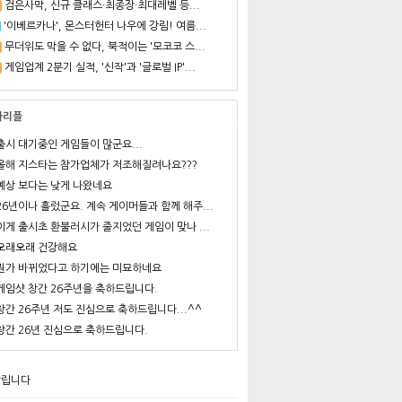
검은사막, 신규 클래스·최종장·최대레벨 등...
'이베르카나', 몬스터헌터 나우에 강림! 여름...
무더위도 막을 수 없다, 북적이는 '모코코 스...
게임업계 2분기 실적, '신작'과 '글로벌 IP'...
사리플
출시 대기중인 게임들이 많군요...
올해 지스타는 참가업체가 저조해질려나요???
예상 보다는 낮게 나왔네요
26년이나 흘렀군요. 계속 게이머들과 함께 해주...
이게 출시초 환불러시가 줄지었던 게임이 맞나 ...
오래오래 건강해요
뭔가 바뀌었다고 하기에는 미묘하네요
게임샷 창간 26주년을 축하드립니다.
창간 26주년 저도 진심으로 축하드립니다...^^
창간 26년 진심으로 축하드립니다.
알립니다