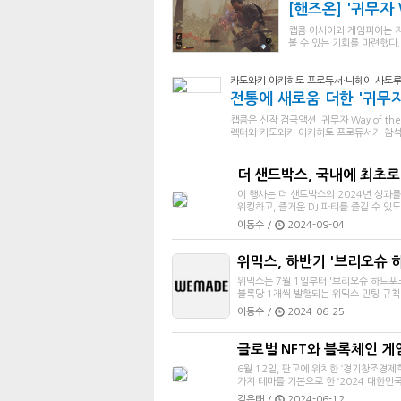
[핸즈온] '귀무자 W
캡콤 아시아와 게임피아는 지난 
볼 수 있는 기회를 마련했다.
카도와키 아키히토 프로듀서·니헤이 사토루
전통에 새로움 더한 '귀무자
캡콤은 신작 검극액션 '귀무자 Way of t
렉터와 카도와키 아키히토 프로듀서가 참석
더 샌드박스, 국내에 최초로 
이 행사는 더 샌드박스의 2024년 성과
워킹하고, 즐거운 DJ 파티를 즐길 수 있
이동수 /
2024-09-04
위믹스, 하반기 '브리오슈 
위믹스는 7월 1일부터 '브리오슈 하드포
블록당 1개씩 발행되는 위믹스 민팅 규칙은
이동수 /
2024-06-25
글로벌 NFT와 블록체인 게
6월 12일, 판교에 위치한 ‘경기창조경제혁
가지 테마를 기본으로 한 ‘2024 대한민국
김은태 /
2024-06-12