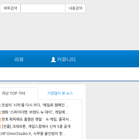
제목검색
내용검색
리뷰
커뮤니티
지난 TOP 기사
가장많이 본 뉴스
전설의 '시작'을 다시 쓰다, '헤일로:캠페인 ...
영화 '스파이더맨: 브랜드 뉴 데이', 게임에...
판호 획득해도 흥행은 옛말… K-게임, 중국서...
[컨콜] 크래프톤, 게임스컴에서 신작 5종 공개
HP OmniStudio X, 사무용 올인원의 한...