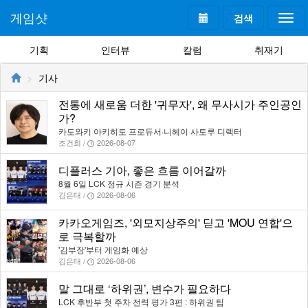
게임샷
검색
Togg
navi
기획
인터뷰
칼럼
취재기
기사
전통에 새로움 더한 '귀무자', 왜 무사시가 주인공인
가?
카도와키 아키히토 프로듀서·니헤이 사토루 디렉터
조건희 /
2026-08-07
디플러스 기아, 좋은 흐름 이어갈까
8월 6일 LCK 정규 시즌 경기 분석
김은태 /
2026-08-06
카카오게임즈, '외모지상주의' 딛고 'MOU 연합'으
로 극복할까
'김부장'부터 게임화 예상
김은태 /
2026-08-06
말 그대로 ‘하위권’, 변수가 필요하다
LCK 후반부 첫 주차 전력 평가 3편 : 하위권 팀