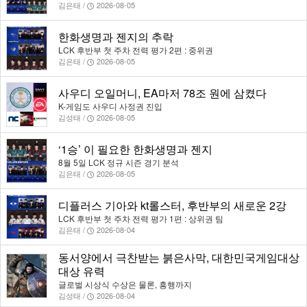
김은태 /
2026-08-05
한화생명과 젠지의 추락
LCK 후반부 첫 주차 전력 평가 2편 : 중위권
김은태 /
2026-08-05
사우디 오일머니, EA마저 78조 원에 삼켰다
K-게임도 사우디 사정권 진입
김성태 /
2026-08-05
‘1승’ 이 필요한 한화생명과 젠지
8월 5일 LCK 정규 시즌 경기 분석
김은태 /
2026-08-05
디플러스 기아와 kt롤스터, 후반부의 새로운 2강
LCK 후반부 첫 주차 전력 평가 1편 : 상위권 팀
김은태 /
2026-08-04
동서양에서 극찬받는 붉은사막, 대한민국게임대상
대상 유력
글로벌 시상식 수상은 물론, 흥행까지
김성태 /
2026-08-04