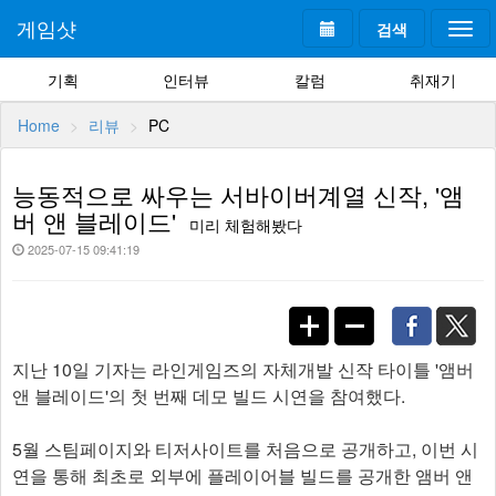
게임샷
검색
Togg
navi
기획
인터뷰
칼럼
취재기
Home
리뷰
PC
능동적으로 싸우는 서바이버계열 신작, '앰
버 앤 블레이드'
미리 체험해봤다
2025-07-15 09:41:19
지난 10일 기자는 라인게임즈의 자체개발 신작 타이틀 '앰버
앤 블레이드'의 첫 번째 데모 빌드 시연을 참여했다.
5월 스팀페이지와 티저사이트를 처음으로 공개하고, 이번 시
연을 통해 최초로 외부에 플레이어블 빌드를 공개한 앰버 앤