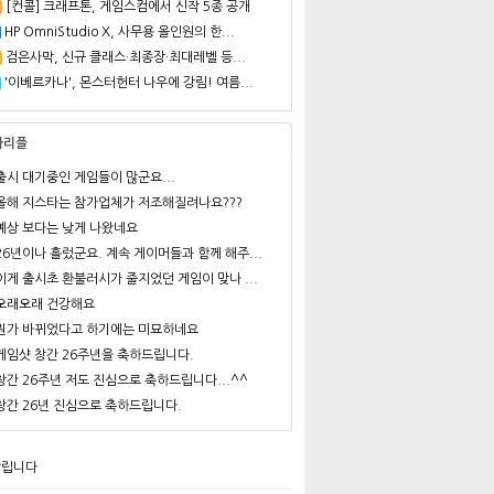
[컨콜] 크래프톤, 게임스컴에서 신작 5종 공개
HP OmniStudio X, 사무용 올인원의 한...
검은사막, 신규 클래스·최종장·최대레벨 등...
'이베르카나', 몬스터헌터 나우에 강림! 여름...
사리플
출시 대기중인 게임들이 많군요...
올해 지스타는 참가업체가 저조해질려나요???
예상 보다는 낮게 나왔네요
26년이나 흘렀군요. 계속 게이머들과 함께 해주...
이게 출시초 환불러시가 줄지었던 게임이 맞나 ...
오래오래 건강해요
뭔가 바뀌었다고 하기에는 미묘하네요
게임샷 창간 26주년을 축하드립니다.
창간 26주년 저도 진심으로 축하드립니다...^^
창간 26년 진심으로 축하드립니다.
알립니다