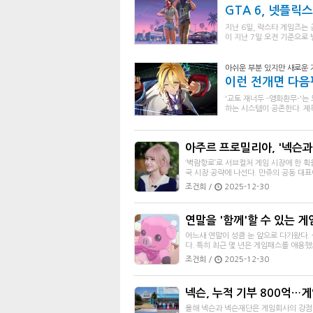
GTA 6, 넷플
지난 6일, 락스타 게임즈는 
이 지난 7일 오전 기준으로 
아쉬운 부분 있지만 새로운
이런 전개면 다음편
'교토 재너두 -앵화환무-'는
하는 시스템이 공존한다. 제
아주르 프로밀리아, '넥슨과 
‘벽람항로’로 서브컬처 게임 시장에 한 획
국 시장 공략에 나선다. 만쥬의 공동 대표
조건희 /
2025-12-30
연말을 '함께'할 수 있는 
어느새 연말이 성큼 눈 앞으로 다가왔다.
다. 특히 최근 몇 년은 게임패스를 애용했으
조건희 /
2025-12-30
넥슨, 누적 기부 800억…게
올해 넥슨과 넥슨재단은 게임회사의 강점인