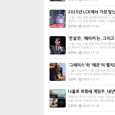
2025년 LCK에서 가장 빛난
12월 19일, 서울 상암동에 위치한 CJ 
열렸다. 시즌 통합 형태로 진행된 지 올해로
김은태 /
2025-12-20
‘전설’은, ‘페이커’는, 그리고
12월 18일, 서울 종로구에 위치한 롤
설 ‘페이커’ 이상혁(29·T1) 선수의 미
김은태 /
2025-12-18
'그레이스'와 '레온'이 펼치는
12월 17일 오후, 서울 선릉에 위치한 ‘조
2 등 다양한 기종으로 발매가 이루어지는 
김은태 /
2025-12-17
나홀로 하향세 게임주, 내년
게임주의 주가가 '코스피 4000 시대'에
있을 것으로 기대되고 있다. 특히 글로벌 
김은태 /
2025-12-16