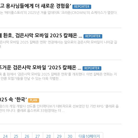
고 용사님들에게 더 새로운 경험을'
REPORTER
는 ‘메이플스토리’의 2025년 겨울 업데이트 ‘크라운(CROWN)’의 쇼케이스가 열렸다.
환호, 검은사막 모바일 2025 칼페온 ...
REPORTER
검은사막 모바일 2025 칼페온 연회' 연장에서는 앞으로의 검은사막 모바일이 나아갈 길
.
거운 검은사막 모바일 '2025 칼페온 ...
REPORTER
 홈 원에서 '검은사막 모바일 2025 칼페온 연회'를 개최했다. 이번 칼페온 연회는 지
만큼 모험가들을 만날 수 있는 더욱 각별한...
25 속 '한국'
PLAN
프랑스의 게임 개발사 샌드폴 인터랙티브가 데뷔작으로 선보였던 턴 기반 RPG '클레르 옵
이 아니다. 클레르 옵스퀴르:33원정대는 더 ...
24
25
26
27
28
29
30
다음10페이지