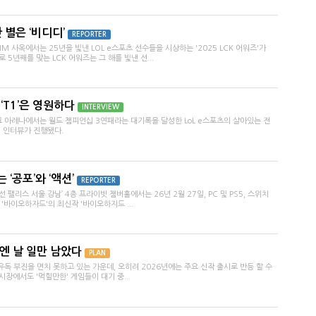
 별은 ‘비디디’
REPORTER
ENM 사옥에서는 25년을 빛낸 LOL e스포츠 선수들을 시상하는 '2025 LCK 어워즈'가
 5년째를 맞는 LCK 어워즈는 그 해를 빛낸 선...
 ‘T1’은 영원하다
INTERVIEW
파크 아레나에서는 월드 챔피언십 3연패라는 대기록을 달성한 LoL e스포츠의 살아있는 전
디어 인터뷰가 진행됐다.
 ‘공포’와 ‘액션’
REPORTER
선 팰리스 서울 강남’ 4층 프라이빗 챔버홀에서는 26년 2월 27일, PC 및 PS5, 스위치
'바이오하자드'의 최신작 '바이오하지드 ...
엔 날 일만 남았다
PLAN
 유독 부진을 면치 못하고 있는 가운데, 오히려 2026년에는 주요 신작 출시로 반등 할 수
시장에서도 '먹힐만한' 게임들이 대기 중...