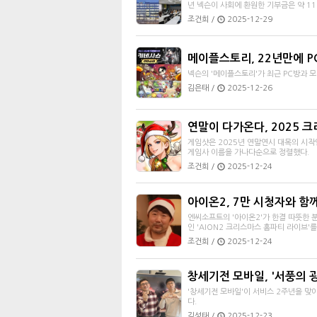
년 넥슨이 사회에 환원한 기부금은 약 110
조건희 /
2025-12-29
메이플스토리, 22년만에 P
넥슨의 '메이플스토리'가 최근 PC방과 모
김은태 /
2025-12-26
연말이 다가온다, 2025 
게임샷은 2025년 연말연시 대목의 시
게임사 이름을 가나다순으로 정렬했다.
조건희 /
2025-12-24
아이온2, 7만 시청자와 함
엔씨소프트의 '아이온2'가 한결 따뜻한 
인 'AION2 크리스마스 홈파티 라이브'를 
조건희 /
2025-12-24
창세기전 모바일, '서풍의 
'창세기전 모바일'이 서비스 2주년을 맞아
다.
김성태 /
2025-12-23