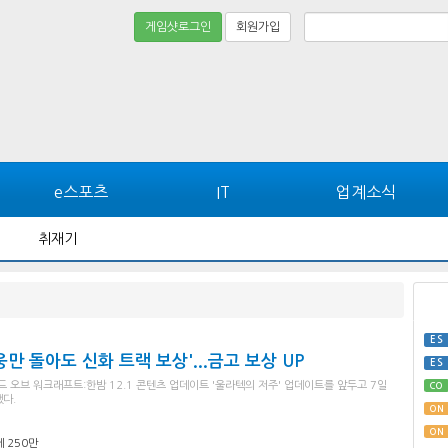
게임샷로그인
회원가입
e스포츠
IT
업계소식
취재기
ES
영웅만 돌아도 신화 트랙 보상'...금고 보상 UP
ES
오브 워크래프트:한밤 12.1 콘텐츠 업데이트 '울라텍의 저주' 업데이트를 앞두고 7일
CO
다.
ON
ON
 250만