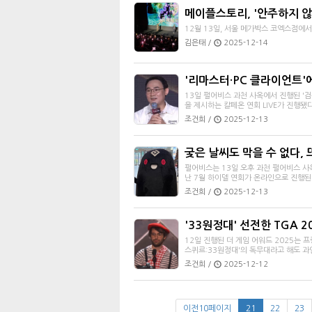
메이플스토리, '안주하지 않
12월 13일, 서울 메가박스 코엑스점에서
김은태 /
2025-12-14
'리마스터·PC 클라이언트'에 
13일 펄어비스 과천 사옥에서 진행된 '
을 제시하는 칼페온 연회 LIVE가 진행됐다
조건희 /
2025-12-13
궂은 날씨도 막을 수 없다, 뜨
펄어비스는 13일 오후 과천 펄어비스 사옥
난 7월 하이델 연회가 온라인으로 진행된 
조건희 /
2025-12-13
'33원정대' 선전한 TGA 20
12일 진행된 더 게임 어워드 2025는 
스퀴르:33원정대'의 독무대라고 해도 과언
조건희 /
2025-12-12
이전10페이지
21
22
23