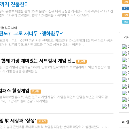
ON
릭스까지 진출한다
PC
공식 유튜브 채널을 통해 25초 분량의 신규 티저 영상을 게시했다. 게시로부터 약 12시간
벌써 조회수가 250만회, 좋아요 24만회를 기록하며 또 다시 GTA6의...
ON
MO
 가능성도 보여
도? '교토 재너두 -앵화환무-'
기
 도쿄 재너두의 10주년 기념 완전 신작으로, 메트로배니아 스타일과 3D 액션 파트가 공존
목처럼 일본의 주요 도시인 교토를 무대로 삼아 진행되는 어반 판...
함께 가장 재미있는 서브컬처 게임 선...
PLAN
을 그은 개발사 만쥬게임즈(이하 ‘만쥬’)의 신작 ‘아주르 프로밀리아’가 넥슨과 손잡고 한
이자 게임 운영을 총괄하는 린...
게임패스 힐링게임
PLAN
 생각해보면 혼자서, 혹은 친구나 지인과 같이 게임을 하면서 연말을 보냈던 기억도 많
니, 그 안에서 올해 연말의 마지막을 ...
임 밖 세상과 '상생'
PLAN
 기술과 콘텐츠를 토대로 사회적 책임을 다양한 분야로 확장하며 실천해왔다. 2025