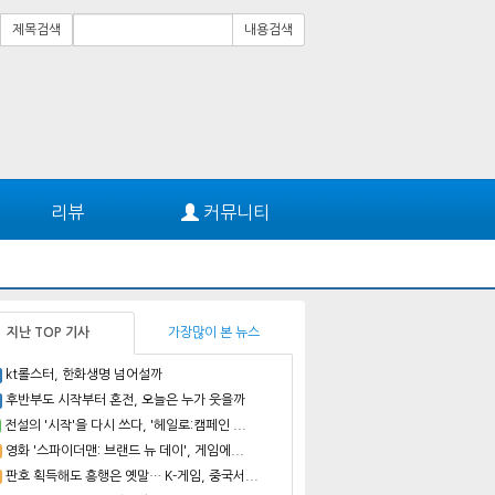
제목검색
내용검색
리뷰
커뮤니티
지난 TOP 기사
가장많이 본 뉴스
kt롤스터, 한화생명 넘어설까
후반부도 시작부터 혼전, 오늘은 누가 웃을까
전설의 '시작'을 다시 쓰다, '헤일로:캠페인 ...
영화 '스파이더맨: 브랜드 뉴 데이', 게임에...
판호 획득해도 흥행은 옛말… K-게임, 중국서...