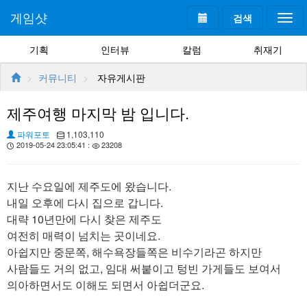
게임샷
검색
Togg
navi
기획
인터뷰
칼럼
취재기
커뮤니티
자유게시판
제주여행 마지막 밤 입니다.
파워포토
1,103,110
2019-05-24 23:05:41 :
23208
지난 수요일에 제주도에 왔습니다.
내일 오후에 다시 집으로 갑니다.
대략 10년만에 다시 찾은 제주도
여전히 매력이 넘치는 곳이네요.
아쉽지만 중문쪽, 해수욕장들쪽은 비수기라곤 하지만
사람들도 거의 없고, 임대 써붙이고 텅빈 가게들도 보여서
의아하면서도 이해도 되면서 아쉽더군요.