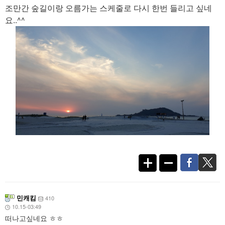
조만간 숲길이랑 오름가는 스케줄로 다시 한번 들리고 싶네
요..^^
민캐킴
410
10.15-03:49
떠나고싶네요 ㅎㅎ