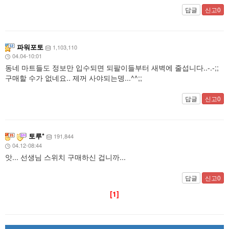
답글
신고0
파워포토
1,103,110
04.04-10:01
동네 마트들도 정보만 입수되면 되팔이들부터 새벽에 줄섭니다..-.-;;
구매할 수가 없네요.. 제꺼 사야되는뎅...^^;;
답글
신고0
토루*
191,844
04.12-08:44
앗... 선생님 스위치 구매하신 겁니까...
답글
신고0
[1]