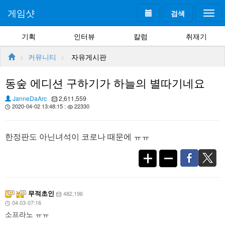
게임샷
검색
Togg
navi
기획
인터뷰
칼럼
취재기
커뮤니티
자유게시판
동숲 에디션 구하기가 하늘의 별따기네요
JanneDaΑrc
2,611,559
2020-04-02 13:48:15 :
22330
한정판도 아닌녀석이 코로나 때문에 ㅠㅠ
무적초인
482,196
04.03-07:16
소프라노 ㅠㅠ