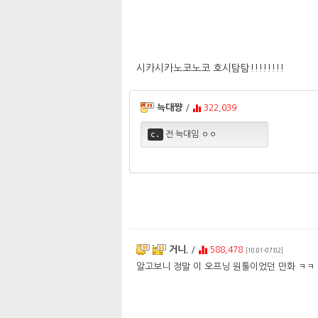
시카시카노코노코 호시탐탐!!!!!!!!
늑대쨩
/
322,039
c.
전 늑대임 ㅇㅇ
거니.
/
588,478
[10.01-07:02]
알고보니 정말 이 오프닝 원툴이었던 만화 ㅋㅋ