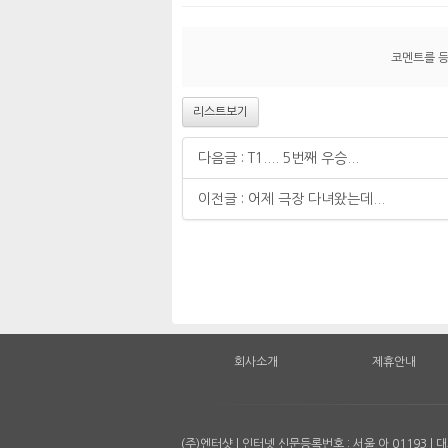
코멘트를 
리스트보기
다음글 : T1.... 5번째 우승...
이전글 : 어제 극장 다녀왔는데...
회사소개
제휴안내
(주)엔터샷 | 인터넷 신문등록번호 : 서울 아 01193 