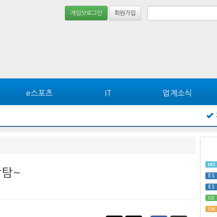
게임샷로그인
회원가입
e스포츠
IT
업계소식
MO
탐탐~
ES
ES
CO
ON