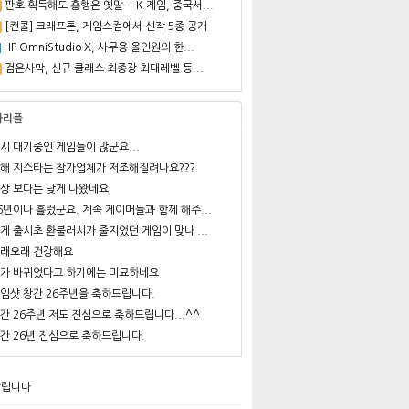
판호 획득해도 흥행은 옛말… K-게임, 중국서...
[컨콜] 크래프톤, 게임스컴에서 신작 5종 공개
HP OmniStudio X, 사무용 올인원의 한...
검은사막, 신규 클래스·최종장·최대레벨 등...
사리플
시 대기중인 게임들이 많군요...
해 지스타는 참가업체가 저조해질려나요???
상 보다는 낮게 나왔네요
6년이나 흘렀군요. 계속 게이머들과 함께 해주...
게 출시초 환불러시가 줄지었던 게임이 맞나 ...
래오래 건강해요
가 바뀌었다고 하기에는 미묘하네요
임샷 창간 26주년을 축하드립니다.
간 26주년 저도 진심으로 축하드립니다...^^
간 26년 진심으로 축하드립니다.
알립니다