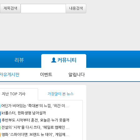
제목검색
내용검색
리뷰
커뮤니티
자유게시판
이벤트
알립니다
지난 TOP 기사
가장많이 본 뉴스
어딘가 비어있는 '쪽대본'의 느낌, '히간:이...
kt롤스터, 한화생명 넘어설까
후반부도 시작부터 혼전, 오늘은 누가 웃을까
전설의 '시작'을 다시 쓰다, '헤일로:캠페인 ...
영화 '스파이더맨: 브랜드 뉴 데이', 게임에...