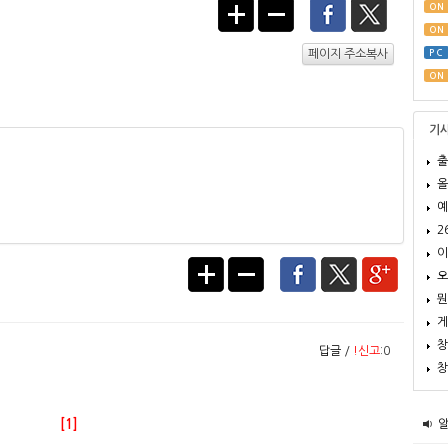
ON
ON
PC
페이지 주소복사
ON
기
출
올
예
2
이
오
뭔
게
창
답글
/
!신고
:0
창
[1]