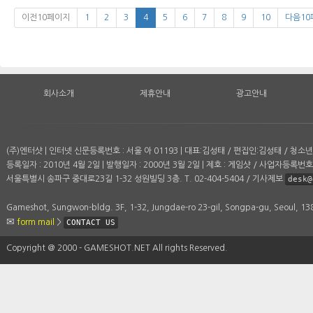
이전10페이지
1
2
3
4
5
6
7
8
9
10
다음10
회사소개
제휴안내
광고안내
(주)엔터샷 | 인터넷 신문등록번호 : 서울 아 01193 | 대표:김성태 / 편집인:김성태 / 청
등록일자 : 2010년 4월 2일 | 발행일자 : 2000년 3월 2일 | 제호 : 게임샷 / 사업자등록번호 :
서울특별시 송파구 중대로23길 1-32 성원빌딩 3층. T. 02-404-5404 / 기사제보
desk@
Gameshot, Sungwon-bldg. 3F, 1-32, Jungdae-ro 23-gil, Songpa-gu, Seoul, 1
form mail
>
CONTACT US
Copyright ＠ 2000 - GAMESHOT.NET All rights Reserved.