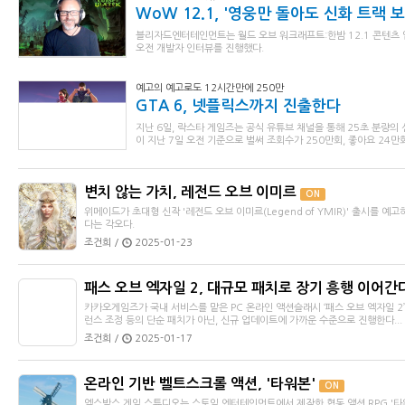
WoW 12.1, '영웅만 돌아도 신화 트랙 보상
블리자드엔터테인먼트는 월드 오브 워크래프트:한밤 12.1 콘텐츠 
오전 개발자 인터뷰를 진행했다.
예고의 예고로도 12시간만에 250만
GTA 6, 넷플릭스까지 진출한다
지난 6일, 락스타 게임즈는 공식 유튜브 채널을 통해 25초 분량의
이 지난 7일 오전 기준으로 벌써 조회수가 250만회, 좋아요 24만회
변치 않는 가치, 레전드 오브 이미르
ON
위메이드가 초대형 신작 '레전드 오브 이미르(Legend of YMIR)' 출시를 
다는 각오다.
조건희 /
2025-01-23
패스 오브 엑자일 2, 대규모 패치로 장기 흥행 이어간
카카오게임즈가 국내 서비스를 맡은 PC 온라인 액션슬래시 ‘패스 오브 엑자일 2
런스 조정 등의 단순 패치가 아닌, 신규 업데이트에 가까운 수준으로 진행한다...
조건희 /
2025-01-17
온라인 기반 벨트스크롤 액션, '타워본'
ON
엑스박스 게임 스튜디오는 스토익 엔터테인먼트에서 제작한 협동 액션 RPG '타