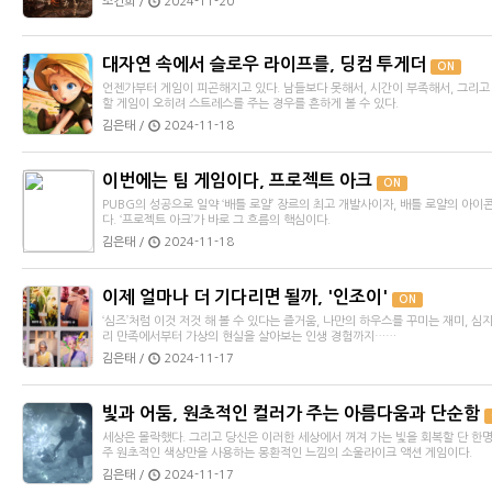
조건희 /
2024-11-20
대자연 속에서 슬로우 라이프를, 딩컴 투게더
ON
언젠가부터 게임이 피곤해지고 있다. 남들보다 못해서, 시간이 부족해서, 그리고
할 게임이 오히려 스트레스를 주는 경우를 흔하게 볼 수 있다.
김은태 /
2024-11-18
이번에는 팀 게임이다, 프로젝트 아크
ON
PUBG의 성공으로 일약 ‘배틀 로얄’ 장르의 최고 개발사이자, 배틀 로얄의 아이
다. ‘프로젝트 아크’가 바로 그 흐름의 핵심이다.
김은태 /
2024-11-18
이제 얼마나 더 기다리면 될까, '인조이'
ON
‘심즈’처럼 이것 저것 해 볼 수 있다는 즐거움, 나만의 하우스를 꾸미는 재미, 
리 만족에서부터 가상의 현실을 살아보는 인생 경험까지……
김은태 /
2024-11-17
빛과 어둠, 원초적인 컬러가 주는 아름다움과 단순함
세상은 몰락했다. 그리고 당신은 이러한 세상에서 꺼져 가는 빛을 회복할 단 한명
주 원초적인 색상만을 사용하는 몽환적인 느낌의 소울라이크 액션 게임이다.
김은태 /
2024-11-17