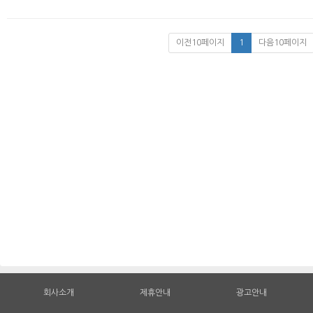
이전10페이지
1
다음10페이지
회사소개
제휴안내
광고안내