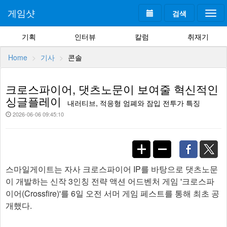
게임샷
검색
Togg
navi
기획
인터뷰
칼럼
취재기
Home
기사
콘솔
크로스파이어, 댓츠노문이 보여줄 혁신적인
싱글플레이
내러티브, 적응형 엄폐와 잠입 전투가 특징
2026-06-06 09:45:10
스마일게이트는 자사 크로스파이어 IP를 바탕으로 댓츠노문
이 개발하는 신작 3인칭 전략 액션 어드벤처 게임 '크로스파
이어(Crossfire)'를 6일 오전 서머 게임 페스트를 통해 최초 공
개했다.