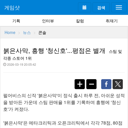
게임샷
검색
Togg
navi
기획
인터뷰
칼럼
취재기
Home
뉴스
콘솔
붉은사막, 흥행 '청신호'...평점은 별개
스팀 및
각종 스토어 1위
2026-03-19 20:05:42
펄어비스의 신작 '붉은사막'이 정식 출시 하루 전, 아쉬운 성적
을 받아든 가운데 스팀 판매율 1위를 기록하며 흥행에 '청신
호'가 켜졌다.
'붉은사막'은 메타크리틱과 오픈크리틱에서 각각 78점, 80점