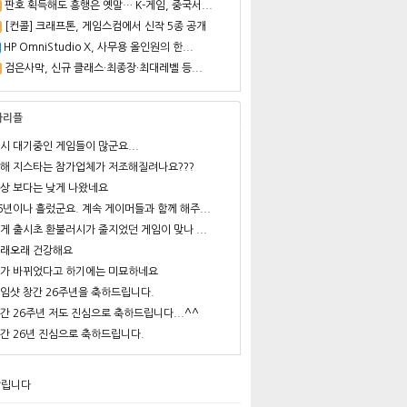
판호 획득해도 흥행은 옛말… K-게임, 중국서...
[컨콜] 크래프톤, 게임스컴에서 신작 5종 공개
HP OmniStudio X, 사무용 올인원의 한...
검은사막, 신규 클래스·최종장·최대레벨 등...
사리플
시 대기중인 게임들이 많군요...
해 지스타는 참가업체가 저조해질려나요???
상 보다는 낮게 나왔네요
6년이나 흘렀군요. 계속 게이머들과 함께 해주...
게 출시초 환불러시가 줄지었던 게임이 맞나 ...
래오래 건강해요
가 바뀌었다고 하기에는 미묘하네요
임샷 창간 26주년을 축하드립니다.
간 26주년 저도 진심으로 축하드립니다...^^
간 26년 진심으로 축하드립니다.
알립니다