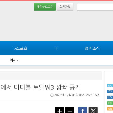
게임샷로그인
회원가입
e스포츠
IT
업계소식
취재기
스에서 미디블 토탈워3 깜짝 공개
MO
ES
2025년 12월 05일 06시 26분 16초
ES
CO
ON