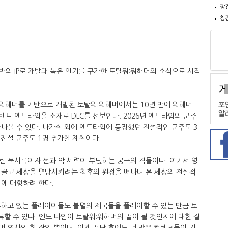
창
창
의 IP로 개발돼 높은 인기를 구가한 토탈워:워해머의 소식으로 시작
 워해머를 기반으로 개발된 토탈워:워해머에서는 10년 만에 워해머
트 엔드타임을 소재로 DLC를 선보인다. 2026년 엔드타임의 군주
나볼 수 있다. 나가쉬 외에 엔드타임에 등장했던 전설적인 군주도 3
 전설 군주도 1명 추가할 계획이다.
린 묵시록이자 선과 악 세력이 부딪히는 궁극의 격돌이다. 여기서 영
이끌고 세상을 멸망시키려는 최후의 원정을 떠나며 온 세상의 전설적
에 대항하려 한다.
유하고 있는 플레이어들도 불멸의 제국들을 플레이할 수 있는 만큼 토
류할 수 있다. 엔드 타임이 토탈워:워해머의 끝이 될 것인지에 대한 질
 역사의 한 장일 뿐이며, 이게 끝난 후에도 더 많은 컨텐츠들이 기