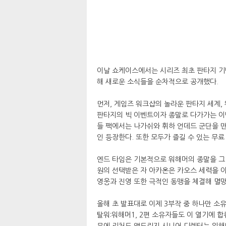
이날 쇼케이스에서는 시리즈 최초 판타지 기반
해 새로운 소식들을 순차적으로 공개했다.
먼저, 게임즈 워크샵의 놀라운 판타지 세계,
판타지의 빅 이벤트이자 종말로 다가가는 이벤
들 팩에서는 나가쉬와 휘하 언데드 군단을 만
인 등장한다. 또한 모두가 즐길 수 있는 무료
엔드 타임은 기본적으로 워해머의 종말을 그
원의 선택받은 자 아카온은 카오스 세력을 
영웅과 진영 또한 극적인 동맹을 체결해 멸망
올해 초 발표대로 이제 3부작 중 하나만 소
탈워:워해머1, 2편 소유자들도 이 열기에 합
문에 리처드 앨드릿지 시니어 디렉터는 워해머