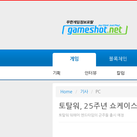
블록체인
게임
기획
인터뷰
칼럼
Home
기사
PC
토탈워, 25주년 쇼케이
토탈워:워해머 엔드타임의 군주들 출시 예정