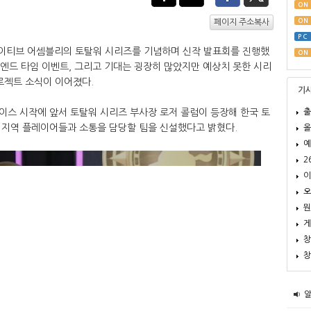
ON
ON
페이지 주소복사
PC
에이티브 어셈블리의 토탈워 시리즈를 기념하며 신작 발표회를 진행했
ON
 엔드 타임 이벤트, 그리고 기대는 굉장히 많았지만 예상치 못한 시리
로젝트 소식이 이어졌다.
기
출
이스 시작에 앞서 토탈워 시리즈 부사장 로저 콜럼이 등장해 한국 토
 지역 플레이어들과 소통을 담당할 팀을 신설했다고 밝혔다.​
올
예
2
이
오
뭔
게
창
창