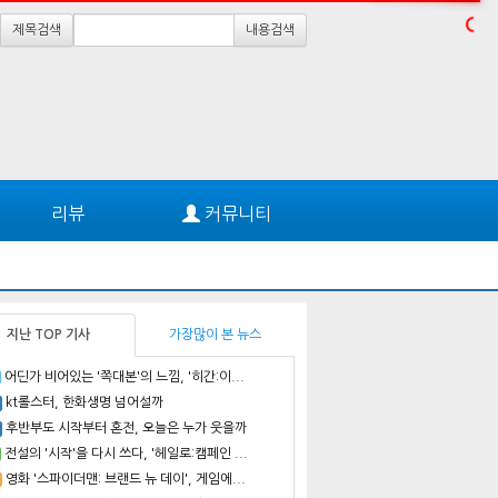
제목검색
내용검색
리뷰
커뮤니티
지난 TOP 기사
가장많이 본 뉴스
어딘가 비어있는 '쪽대본'의 느낌, '히간:이...
kt롤스터, 한화생명 넘어설까
후반부도 시작부터 혼전, 오늘은 누가 웃을까
전설의 '시작'을 다시 쓰다, '헤일로:캠페인 ...
영화 '스파이더맨: 브랜드 뉴 데이', 게임에...