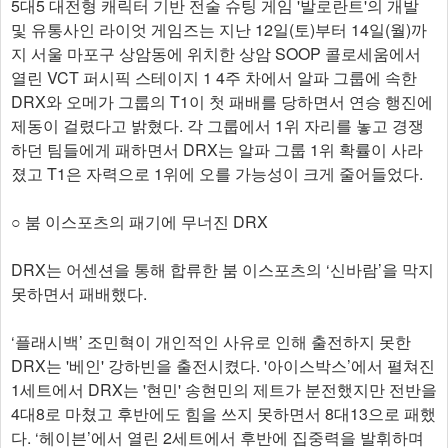
5대5 대전형 캐릭터 기반 전술 슈팅 게임 '발로란트'의 개발
및 유통사인 라이엇 게임즈는 지난 12일(토)부터 14일(월)까
지 서울 마포구 상암동에 위치한 상암 SOOP 콜로세움에서
열린 VCT 퍼시픽 스테이지 1 4주 차에서 알파 그룹에 속한
DRX와 오메가 그룹의 T1이 첫 패배를 당하면서 연승 행진에
제동이 걸렸다고 밝혔다. 각 그룹에서 1위 자리를 놓고 경쟁
하던 팀들에게 패하면서 DRX는 알파 그룹 1위 확률이 사라
졌고 T1은 자력으로 1위에 오를 가능성이 크게 줄어들었다.
○ 붐 이스포츠의 패기에 무너진 DRX
DRX는 어센션을 통해 합류한 붐 이스포츠의 ‘신바람’을 막지
못하면서 패배했다.
‘플래시백’ 조민혁이 개인적인 사유로 인해 출전하지 못한
DRX는 '베인' 강하빈을 출전시켰다. '아이스박스’에서 펼쳐진
1세트에서 DRX는 '현민' 송현민의 제트가 분전했지만 전반을
4대8로 마쳤고 후반에도 힘을 쓰지 못하면서 8대13으로 패했
다. ‘헤이븐’에서 열린 2세트에서 후반에 집중력을 발휘하며