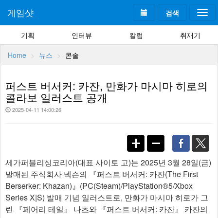
게임샷
검색
Togg
navi
기획
인터뷰
칼럼
취재기
Home
뉴스
콘솔
퍼스트 버서커: 카잔, 만화가 마시마 히로의
콜라보 일러스트 공개
2025-04-11 14:00:26
세가퍼블리싱코리아(대표 사이토 고)는 2025년 3월 28일(금)
발매된 주식회사 넥슨의 『퍼스트 버서커: 카잔(The First
Berserker: Khazan)』(PC(Steam)/PlayStation®5/Xbox
Series X|S) 발매 기념 일러스트로, 만화가 마시마 히로가 그
린 『페어리 테일』 나츠와 『퍼스트 버서커: 카잔』 카잔의