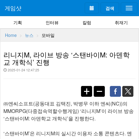
게임샷
검색
Togg
navi
기획
인터뷰
칼럼
취재기
Home
뉴스
모바일
리니지M, 라이브 방송 ‘스탠바이M: 아덴학
교 개학식’ 진행
2025-01-24 12:47:25
㈜엔씨소프트(공동대표 김택진, 박병무 이하 엔씨(NC))의
MMORPG(다중접속역할수행게임) ‘리니지M’이 라이브 방송
‘스탠바이M: 아덴학교 개학식’을 진행한다.
‘스탠바이M’은 리니지M의 실시간 이용자 소통 콘텐츠다. 엔