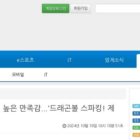
게임샷로그인
회원가입
e스포츠
IT
업계소식
모바일
IT
 높은 만족감...'드래곤볼 스파킹! 제
MO
ES
ES
2024년 10월 18일 18시 18분 51초
CO
ON