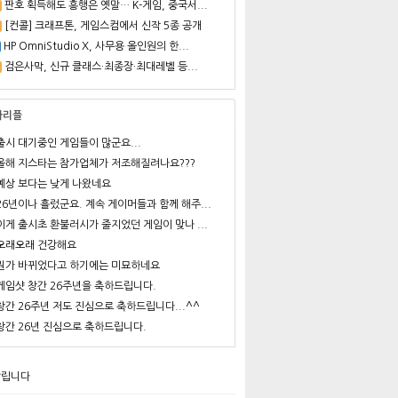
판호 획득해도 흥행은 옛말… K-게임, 중국서...
[컨콜] 크래프톤, 게임스컴에서 신작 5종 공개
HP OmniStudio X, 사무용 올인원의 한...
검은사막, 신규 클래스·최종장·최대레벨 등...
사리플
출시 대기중인 게임들이 많군요...
올해 지스타는 참가업체가 저조해질려나요???
예상 보다는 낮게 나왔네요
26년이나 흘렀군요. 계속 게이머들과 함께 해주...
이게 출시초 환불러시가 줄지었던 게임이 맞나 ...
오래오래 건강해요
뭔가 바뀌었다고 하기에는 미묘하네요
게임샷 창간 26주년을 축하드립니다.
창간 26주년 저도 진심으로 축하드립니다...^^
창간 26년 진심으로 축하드립니다.
알립니다