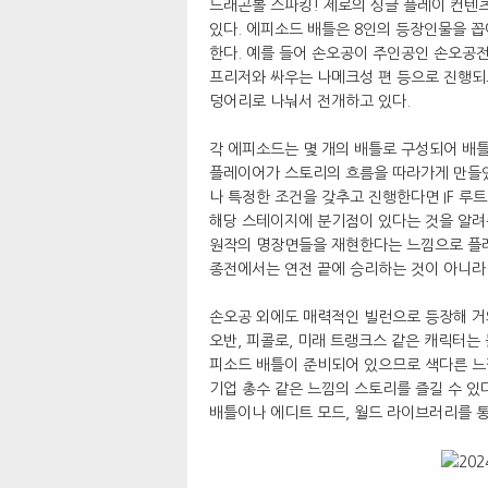
드래곤볼 스파킹! 제로의 싱글 플레이 컨텐
있다. 에피소드 배틀은 8인의 등장인물을 꼽
한다. 예를 들어 손오공이 주인공인 손오공
프리저와 싸우는 나메크성 편 등으로 진행되
덩어리로 나눠서 전개하고 있다.
각 에피소드는 몇 개의 배틀로 구성되어 배틀
플레이어가 스토리의 흐름을 따라가게 만들었
나 특정한 조건을 갖추고 진행한다면 IF 루
해당 스테이지에 분기점이 있다는 것을 알려
원작의 명장면들을 재현한다는 느낌으로 플레
종전에서는 연전 끝에 승리하는 것이 아니라 
손오공 외에도 매력적인 빌런으로 등장해 거
오반, 피콜로, 미래 트랭크스 같은 캐릭터는
피소드 배틀이 준비되어 있으므로 색다른 느낌
기업 총수 같은 느낌의 스토리를 즐길 수 있
배틀이나 에디트 모드, 월드 라이브러리를 통