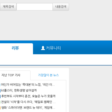
제목검색
내용검색
커뮤니티
리뷰
지난 TOP 기사
가장많이 본 뉴스
어딘가 비어있는 '쪽대본'의 느낌, '히간:이...
kt롤스터, 한화생명 넘어설까
후반부도 시작부터 혼전, 오늘은 누가 웃을까
전설의 '시작'을 다시 쓰다, '헤일로:캠페인 ...
영화 '스파이더맨: 브랜드 뉴 데이', 게임에...