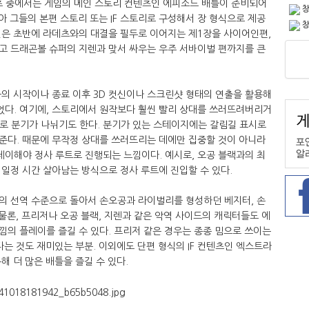
츠 중에서는 게임의 메인 스토리 컨텐츠인 에피소드 배틀이 준비되어
창
아 그들의 본편 스토리 또는 IF 스토리로 구성해서 장 형식으로 제공
창
전은 초반에 라데츠와의 대결을 필두로 이어지는 제1장을 사이어인편,
고 드래곤볼 슈퍼의 지렌과 맞서 싸우는 우주 서바이벌 편까지를 큰
의 시작이나 종료 이후 3D 컷신이나 스크린샷 형태의 연출을 활용해
다. 여기에, 스토리에서 원작보다 훨씬 빨리 상대를 쓰러뜨려버리거
트로 분기가 나뉘기도 한다. 분기가 있는 스테이지에는 갈림길 표시로
준다. 때문에 무작정 상대를 쓰러뜨리는 데에만 집중할 것이 아니라
이해야 정사 루트로 진행되는 느낌이다. 예시로, 오공 블랙과의 최
일정 시간 살아남는 방식으로 정사 루트에 진입할 수 있다.
의 선역 수준으로 돌아서 손오공과 라이벌리를 형성하던 베지터, 손
 물론, 프리저나 오공 블랙, 지렌과 같은 악역 사이드의 캐릭터들도 에
의 플레이를 즐길 수 있다. 프리저 같은 경우는 종종 밈으로 쓰이는
다는 것도 재미있는 부분. 이외에도 단편 형식의 IF 컨텐츠인 엑스트라
해 더 많은 배틀을 즐길 수 있다.