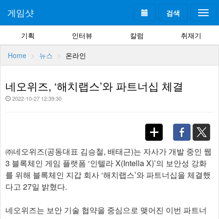
게임샷
검색
Togg
navi
기획
인터뷰
칼럼
취재기
Home
뉴스
온라인
네오위즈, ‘해치랩스’와 파트너십 체결
2022-10-27 12:39:30
㈜네오위즈(공동대표 김승철, 배태근)는 자사가 개발 중인 웹
3 블록체인 게임 플랫폼 ‘인텔라 X(Intella X)’의 보안성 강화
를 위해 블록체인 지갑 회사 ‘해치랩스’와 파트너십을 체결했
다고 27일 밝혔다.
네오위즈는 보안 기술 협약을 중심으로 맺어진 이번 파트너