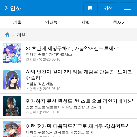
게임샷
검색
Togg
navi
기획
인터뷰
칼럼
취재기
리뷰
30초만에 세상구하기, 가능? '어센드투제로'
경쾌한 속도감과 카타르시스
조건희 /
2026-08-10
AI와 인간이 같이 2키 리듬 게임을 만들면, '노이즈
캔슬러'
부담감 적은 게임
조건희 /
2026-08-10
만개하지 못한 완성도, '비스트 오브 리인카네이션'
소문 정도로 별로는 아니지만 평범함 그 언저리
조건희 /
2026-08-10
이런 전개면 다음편도? '교토 재너두 -앵화환무-'
아쉬운 부분 있지만 새로운 가능성도 보여
조건희 /
2026-08-07