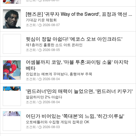
[핸즈온] '귀무자 Way of the Sword', 표정과 액션 ...
기대감 키운 체험회
조건희 /
2026-08-07
뒷심이 정말 아쉽다! '에코스 오브 아인크라드'
제1층까진 훌륭한 소드 아트 온라인
조건희 /
2026-08-05
어셈블까지 코앞, '마블 투혼:파이팅 소울' 마지막
베타
진입로는 예쁘게 꾸며놨다, 흥행여부 주목
조건희 /
2026-08-04
'윈드러너'만의 매력이 늘었으면, '윈드러너 키우기'
깔끔하지만 2% 아쉽다
조건희 /
2026-08-04
어딘가 비어있는 '쪽대본'의 느낌, '히간:이루실'
오토배틀러와 수집형 게임의 접목은 OK
조건희 /
2026-08-03