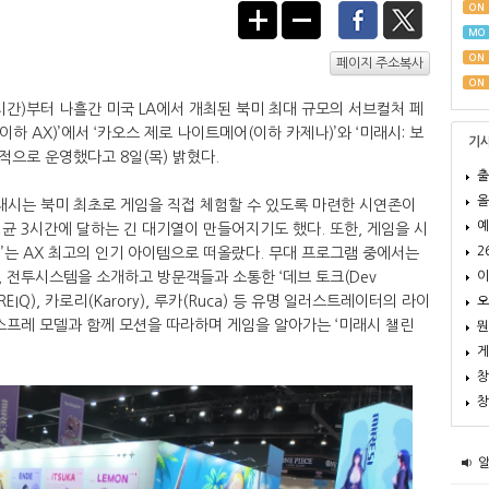
ON
MO
ON
페이지 주소복사
ON
시간)부터 나흘간 미국 LA에서 개최된 북미 최대 규모의 서브컬처 페
, 이하 AX)’에서 ‘카오스 제로 나이트메어(이하 카제나)’와 ‘미래시: 보
기
적으로 운영했다고 8일(목) 밝혔다.
출
올
시는 북미 최초로 게임을 직접 체험할 수 있도록 마련한 시연존이
예
균 3시간에 달하는 긴 대기열이 만들어지기도 했다. 또한, 게임을 시
2
’는 AX 최고의 인기 아이템으로 떠올랐다. 무대 프로그램 중에서는
이
 전투시스템을 소개하고 방문객들과 소통한 ‘데브 토크(Dev
REIQ), 카로리(Karory), 루카(Ruca) 등 유명 일러스트레이터의 라이
오
스프레 모델과 함께 모션을 따라하며 게임을 알아가는 ‘미래시 챌린
뭔
게
창
창