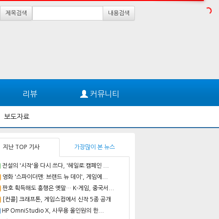
제목검색
내용검색
리뷰
커뮤니티
보도자료
지난 TOP 기사
가장많이 본 뉴스
전설의 '시작'을 다시 쓰다, '헤일로:캠페인 ...
영화 '스파이더맨: 브랜드 뉴 데이', 게임에...
판호 획득해도 흥행은 옛말… K-게임, 중국서...
[컨콜] 크래프톤, 게임스컴에서 신작 5종 공개
HP OmniStudio X, 사무용 올인원의 한...