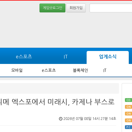
게임샷로그인
회원가입
e스포츠
IT
업계소식
모바일
e스포츠
블록체인
IT
애니메 엑스포에서 미래시, 카제나 부스로
CO
ON
ON
2026년 07월 08일 14시 27분 14초
ON
PC