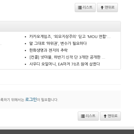
리스트
맨위로
카카오게임즈, '외모지상주의' 딛고 'MOU 연합'...
.
말 그대로 ‘하위권’, 변수가 필요하다
한화생명과 젠지의 추락
.
[컨콜] 넷마블, 하반기 신작 단 3개만 공개한 ...
사우디 오일머니, EA마저 78조 원에 삼켰다
로그인
등록하기 위해서는
이 필요합니다.
리스트
맨위로