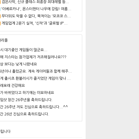
검은사막, 신규 클래스·최종장·최대레벨 등...
'이베르카나', 몬스터헌터 나우에 강림! 여름...
무더위도 막을 수 없다, 북적이는 '모코코 스...
게임업계 2분기 실적, '신작'과 '글로벌 IP'...
사리플
시 대기중인 게임들이 많군요...
해 지스타는 참가업체가 저조해질려나요???
상 보다는 낮게 나왔네요
6년이나 흘렀군요. 계속 게이머들과 함께 해주...
게 출시초 환불러시가 줄지었던 게임이 맞나 ...
래오래 건강해요
가 바뀌었다고 하기에는 미묘하네요
임샷 창간 26주년을 축하드립니다.
간 26주년 저도 진심으로 축하드립니다...^^
간 26년 진심으로 축하드립니다.
알립니다