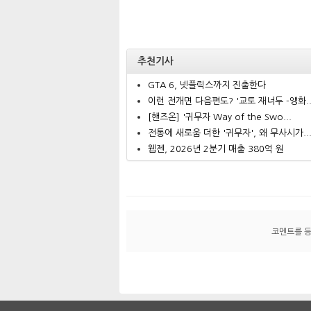
추천기사
GTA 6, 넷플릭스까지 진출한다
이런 전개면 다음편도? '교토 재너두 -앵화..
[핸즈온] '귀무자 Way of the Swo...
전통에 새로움 더한 '귀무자', 왜 무사시가..
웹젠, 2026년 2분기 매출 380억 원
코멘트를 