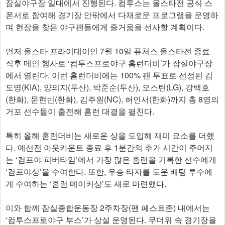
잠실야구장 일대에서 진행된다. 컴투스는 올스타전 공식 스
폰서로 참여해 경기장 안팎에서 다채로운 프로그램을 운영하
며 현장을 찾은 야구팬들에게 즐거움을 선사할 계획이다.
먼저 올스타 프라이데이인 7월 10일 퓨처스 올스타전 종료
직후 메인 행사로 ‘컴투스프로야구 홈런더비’가 잠실야구장
에서 열린다. 이번 홈런더비에는 100% 팬 투표로 선정된 김
도영(KIA), 양의지(두산), 박준순(두산), 오스틴(LG), 강백호
(한화), 문현빈(한화), 김주원(NC), 허인서(한화)까지 총 8명의
거포 선수들이 출전해 홈런 대결을 펼친다.
특히 올해 홈런더비는 새로운 상을 도입해 재미 요소를 더했
다. 예선전 아웃카운트 종료 후 1분간의 추가 시간이 주어지
는 ‘컴프야 피버타임’에서 가장 많은 홈런을 기록한 선수에게
‘컴프야상’을 수여한다. 또한, 우승 타자를 도운 배팅 투수에
게 수여하는 ‘홈런 메이커상’도 새로 마련했다.
이와 함께 잠실종합운동장 2주차장(팬 페스트존) 내에서는
‘컴투스프로야구 부스’가 상설 운영된다. 무더위 속 경기장을